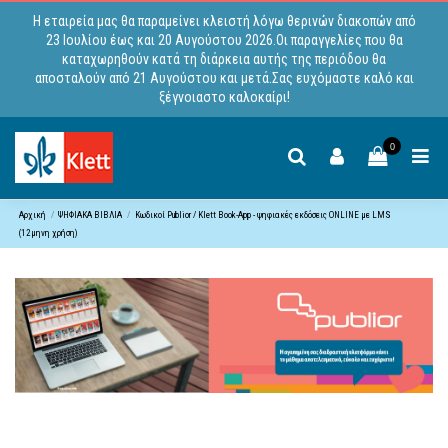
Η εταιρεία μας θα παραμείνει κλειστή λόγω θερινών διακοπών από
23 Ιουλίου έως και 20 Αυγούστου 2026.Οι παραγγελίες που θα
καταχωρηθούν κατά τη διάρκεια αυτής της περιόδου θα
αποσταλούν από 21 Αυγούστου και μετά.Σας ευχόμαστε καλό και
ξέγνοιαστο καλοκαίρι!
0
Αρχική
ΨΗΦΙΑΚΑ ΒΙΒΛΙΑ
Κωδικoί Publior / Klett Book-App - ψηφιακές εκδόσεις ONLINE με LMS
(12μηνη χρήση)