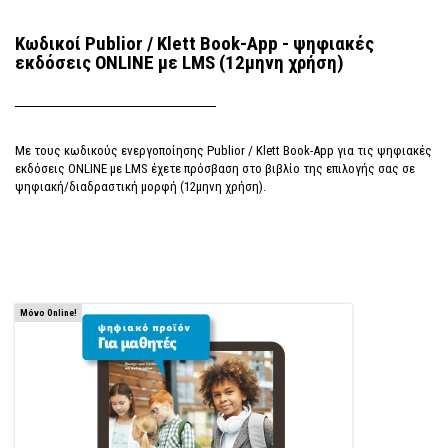
Κωδικoί Publior / Klett Book-App - ψηφιακές
εκδόσεις ONLINE με LMS (12μηνη χρήση)
Με τους κωδικoύς ενεργοποίησης Publior / Klett Book-App για τις ψηφιακές
εκδόσεις ONLINE με LMS έχετε πρόσβαση στο βιβλίο της επιλογής σας σε
ψηφιακή/διαδραστική μορφή (12μηνη χρήση).
Μόνο Online!