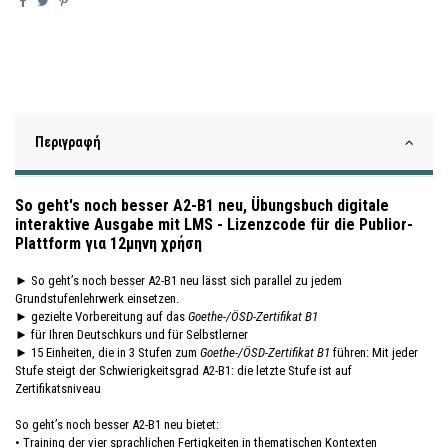
Περιγραφή
So geht's noch besser A2-B1 neu, Übungsbuch digitale
interaktive Ausgabe mit LMS - Lizenzcode für die Publior-
Plattform για 12μηνη χρήση
► So geht’s noch besser A2-B1 neu lässt sich parallel zu jedem
Grundstufenlehrwerk einsetzen.
► gezielte Vorbereitung auf das
Goethe-/ÖSD-Zertifikat B1
► für Ihren Deutschkurs und für Selbstlerner
► 15 Einheiten, die in 3 Stufen zum
Goethe-/ÖSD-Zertifikat B1
führen: Mit jeder
Stufe steigt der Schwierigkeitsgrad A2-B1: die letzte Stufe ist auf
Zertifikatsniveau
So geht’s noch besser A2-B1 neu
bietet:
• Training der vier sprachlichen Fertigkeiten in thematischen Kontexten