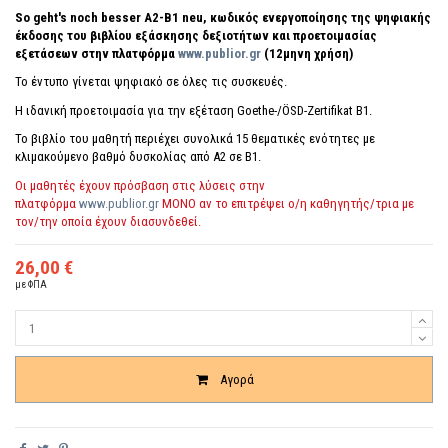
So geht's noch besser A2-B1 neu, κωδικός ενεργοποίησης της ψηφιακής
έκδοσης του βιβλίου εξάσκησης δεξιοτήτων και προετοιμασίας
εξετάσεων στην πλατφόρμα
www.publior.gr
(12μηνη χρήση)
Το έντυπο γίνεται ψηφιακό σε όλες τις συσκευές.
Η ιδανική προετοιμασία για την εξέταση Goethe-/ÖSD-Zertifikat B1.
Το βιβλίο του μαθητή περιέχει συνολικά 15 θεματικές ενότητες με
κλιμακούμενο βαθμό δυσκολίας από Α2 σε Β1.
Οι μαθητές έχουν πρόσβαση στις λύσεις στην
πλατφόρμα
www.publior.gr
ΜΟΝΟ αν το επιτρέψει ο/η καθηγητής/τρια με
τον/την οποία έχουν διασυνδεθεί.
26,00 €
με ΦΠΑ
Ποσότητα
Αγορά