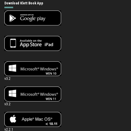
Download Klett Book App
v3.2
v3.2
v2.2.1