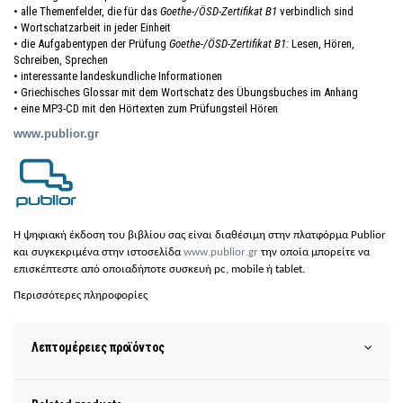
• alle Themenfelder, die für das
Goethe-/ÖSD-Zertifikat B1
verbindlich sind
• Wortschatzarbeit in jeder Einheit
• die Aufgabentypen der Prüfung
Goethe-/ÖSD-Zertifikat B1:
Lesen, Hören,
Schreiben, Sprechen
• interessante landeskundliche Informationen
• Griechisches Glossar mit dem Wortschatz des Übungsbuches im Anhang
• eine MP3-CD mit den Hörtexten zum Prüfungsteil Hören
www.pu
bli
or.gr
H ψη
φια
κή έκδοση του
βιβλίου σας είναι διαθέσιμη στην πλατφόρμα Publior
και συγκεκριμένα στην ιστοσελίδα
www
.
publior
.
gr
την οποία μπορείτε να
επισκέπτεστε από οποιαδήποτε συσκευή
pc
,
mobile
ή
tablet
.
Περισσότερες πληροφορίες
Λεπτομέρειες προϊόντος