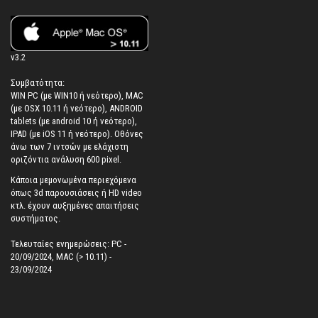
v3.2
Συμβατότητα:
WIN PC (με WIN10 ή νεότερο), MAC
(με OSX 10.11 ή νεότερο), ANDROID
tablets (με android 10 ή νεότερο),
IPAD (με iOS 11 ή νεότερο). Oθόνες
άνω των 7 ιντσών με ελάχιστη
οριζόντια ανάλυση 600 pixel.
Κάποια μεμονωμένα περιεχόμενα
όπως 3d παρουσιάσεις ή HD video
κτλ. έχουν αυξημένες απαιτήσεις
συστήματος.
Τελευταίες ενημερώσεις: PC -
20/09/2024, MAC (> 10.11) -
23/09/2024