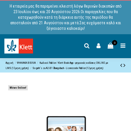
Η εταιρεία μας θα παραμείνει κλειστή λόγω θερινών διακοπών από
23 Ιουλίου έως και 20 Αυγούστου 2026.Οι παραγγελίες που θα
καταχωρηθούν κατά τη διάρκεια αυτής της περιόδου θα
αποσταλούν από 21 Αυγούστου και μετά.Σας ευχόμαστε καλό και
ξέγνοιαστο καλοκαίρι!
0
Αρχική
ΨΗΦΙΑΚΑ ΒΙΒΛΙΑ
Κωδικoί Publior / Klett Book-App - ψηφιακές εκδόσεις ONLINE με
LMS (12μηνη χρήση)
So geht´s zu A2-B1 Übungsbuch - Lizenzcode Publior (12μηνη χρήση)
Μόνο Online!