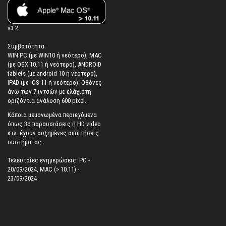
v3.2
Συμβατότητα:
WIN PC (με WIN10 ή νεότερο), MAC
(με OSX 10.11 ή νεότερο), ANDROID
tablets (με android 10 ή νεότερο),
IPAD (με iOS 11 ή νεότερο). Oθόνες
άνω των 7 ιντσών με ελάχιστη
οριζόντια ανάλυση 600 pixel.
Κάποια μεμονωμένα περιεχόμενα
όπως 3d παρουσιάσεις ή HD video
κτλ. έχουν αυξημένες απαιτήσεις
συστήματος.
Τελευταίες ενημερώσεις: PC -
20/09/2024, MAC (> 10.11) -
23/09/2024