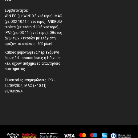
Συμβατότητα:
WIN PC (με WIN10 ή νεότερο), MAC
(με OSX 10.11 ή νεότερο), ANDROID
tablets (με android 10 ή νεότερο),
IPAD (με iOS 11 ή νεότερο). Oθόνες
άνω των 7 ιντσών με ελάχιστη
οριζόντια ανάλυση 600 pixel.
Κάποια μεμονωμένα περιεχόμενα
όπως 3d παρουσιάσεις ή HD video
κτλ. έχουν αυξημένες απαιτήσεις
συστήματος.
Τελευταίες ενημερώσεις: PC -
20/09/2024, MAC (> 10.11) -
23/09/2024