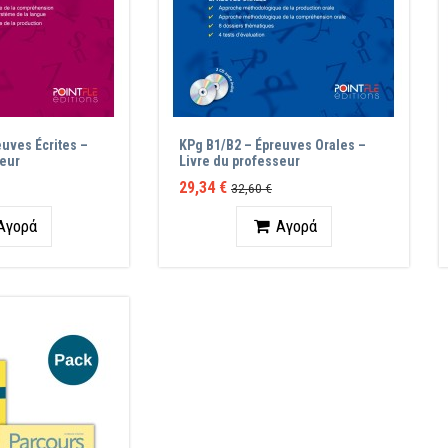
uves Écrites –
KPg B1/B2 – Épreuves Orales –
seur
Livre du professeur
29,34 €
32,60 €
ητα
Ποσότητα
Αγορά
Αγορά