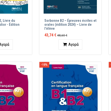
, Livre du
Sorbonne B2 – Épreuves écrites et
lior - Édition
orales (édition 2024) – Livre de
l’élève
43,74 €
48,60 €
ητα
Ποσότητα
Αγορά
Αγορά
-10%