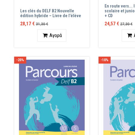
En route vers... 
Les clés du DELF B2 Nouvelle
scolaire et junio
édition hybride – Livre de l’élève
+ CD
28,17 €
24,57 €
31,30 €
27,30 €
Ποσότητα
Ποσότ
Αγορά
-20%
-10%