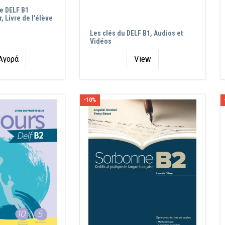
le DELF B1
r, Livre de l'élève
Les clés du DELF B1, Audios et
Vidéos
ητα
Αγορά
View
-10%