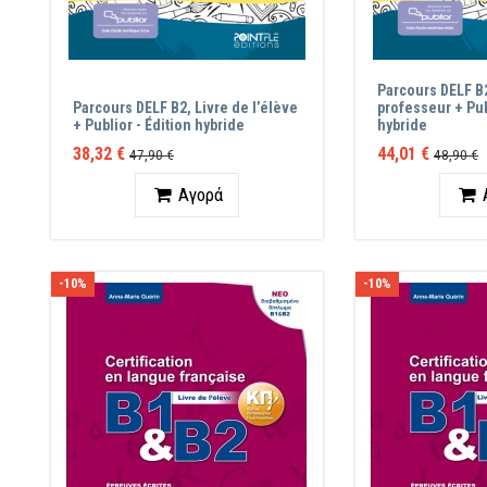
Parcours DELF B2
Parcours DELF B2, Livre de l’élève
professeur + Pub
+ Publior - Édition hybride
hybride
38,32 €
44,01 €
47,90 €
48,90 €
Ποσότητα
Ποσότ
Αγορά
-10%
-10%