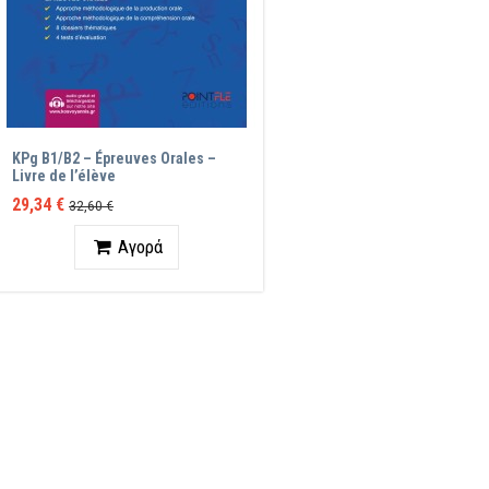
KPg B1/B2 – Épreuves Orales –
Livre de l’élève
29,34 €
32,60 €
Ποσότητα
Αγορά