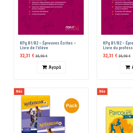
KPg B1/B2 – Épreuves Écrites –
KPg B1/B2 – Épre
Livre de l’élève
Livre du profes
32,31 €
32,31 €
35,90 €
35,90 €
Ποσότητα
Ποσότ
Αγορά
Νέο
Νέο