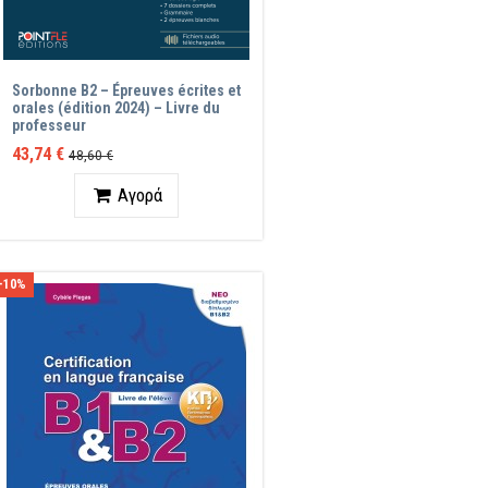
Sorbonne B2 – Épreuves écrites et
orales (édition 2024) – Livre du
professeur
43,74 €
48,60 €
Ποσότητα
Αγορά
-10%