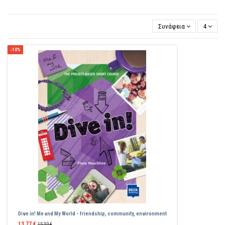
Συνάφεια
4
-10%
Dive in! Me and My World - friendship, community, environment
13,77 €
15,30 €