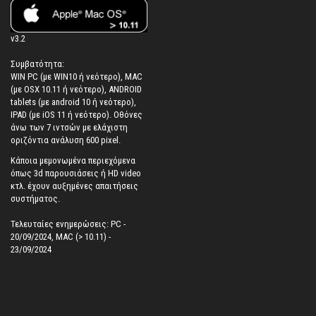
v3.2
Συμβατότητα:
WIN PC (με WIN10 ή νεότερο), MAC
(με OSX 10.11 ή νεότερο), ANDROID
tablets (με android 10 ή νεότερο),
IPAD (με iOS 11 ή νεότερο). Oθόνες
άνω των 7 ιντσών με ελάχιστη
οριζόντια ανάλυση 600 pixel.
Κάποια μεμονωμένα περιεχόμενα
όπως 3d παρουσιάσεις ή HD video
κτλ. έχουν αυξημένες απαιτήσεις
συστήματος.
Τελευταίες ενημερώσεις: PC -
20/09/2024, MAC (> 10.11) -
23/09/2024