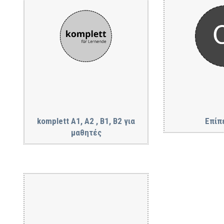
komplett A1, A2 , B1, B2 για
Επίπ
μαθητές