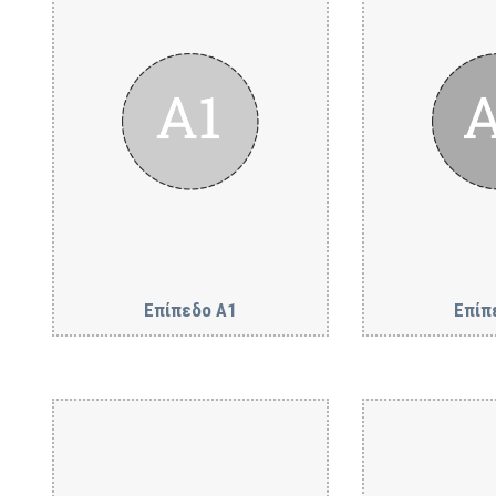
Επίπεδο Α1
Επίπ