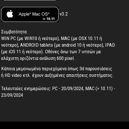
v3.2
Συμβατότητα:
WIN PC (με WIN10 ή νεότερο), MAC (με OSX 10.11 ή
νεότερο), ANDROID tablets (με android 10 ή νεότερο), IPAD
(με iOS 11 ή νεότερο). Oθόνες άνω των 7 ιντσών με
ελάχιστη οριζόντια ανάλυση 600 pixel.
Κάποια μεμονωμένα περιεχόμενα όπως 3d παρουσιάσεις
ή HD video κτλ. έχουν αυξημένες απαιτήσεις συστήματος.
Τελευταίες ενημερώσεις: PC - 20/09/2024, MAC (> 10.11) -
23/09/2024