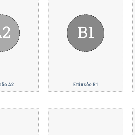
εδo A2
Επίπεδο B1