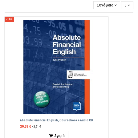
Συνάφεια
3
-10%
Absolute Financial English, Coursebook + Audio CD
39,51 €
43,91 €
Ποσότητα
Αγορά