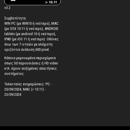
v3.2
Συμβατότητα:
WIN PC (με WIN10 ή νεότερο), MAC
(με OSX 10.11 ή νεότερο), ANDROID
tablets (με android 10 ή νεότερο),
IPAD (με iOS 11 ή νεότερο). Oθόνες
άνω των 7 ιντσών με ελάχιστη
οριζόντια ανάλυση 600 pixel.
Κάποια μεμονωμένα περιεχόμενα
όπως 3d παρουσιάσεις ή HD video
κτλ. έχουν αυξημένες απαιτήσεις
συστήματος.
Τελευταίες ενημερώσεις: PC -
20/09/2024, MAC (> 10.11) -
23/09/2024