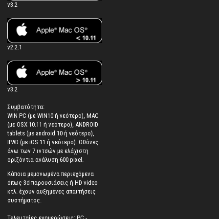
v3.2
v2.2.1
v3.2
Συμβατότητα:
WIN PC (με WIN10 ή νεότερο), MAC
(με OSX 10.11 ή νεότερο), ANDROID
tablets (με android 10 ή νεότερο),
IPAD (με iOS 11 ή νεότερο). Oθόνες
άνω των 7 ιντσών με ελάχιστη
οριζόντια ανάλυση 600 pixel.
Κάποια μεμονωμένα περιεχόμενα
όπως 3d παρουσιάσεις ή HD video
κτλ. έχουν αυξημένες απαιτήσεις
συστήματος.
Τελευταίες ενημερώσεις: PC -