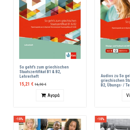
So geht's zum griechischen
Staatszertifikat B1 & B2,
Audios zu So ge
Lehrerheft
griechischen Sta
15,21 €
16,90 €
B2, Übungs- / T
Ποσότητα
Αγορά
V
-10%
-10%