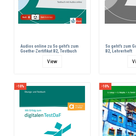
Audios online zu So geht's zum
So geht's zum Go
Goethe-Zertifikat B2, Testbuch
B2, Lehrerheft
View
V
-10%
-10%