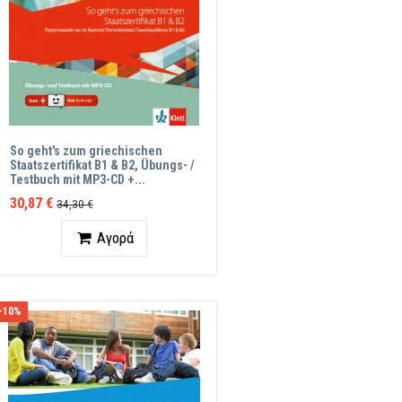
So geht's zum griechischen
Staatszertifikat B1 & B2, Übungs- /
Testbuch mit MP3-CD +...
30,87 €
34,30 €
Ποσότητα
Αγορά
-10%