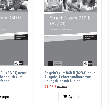
D II (B2/C1) neue
So geht's zum DSD II (B2/C1) neue
rhandbuch zum
Ausgabe, Lehrerhandbuch zum
tfaden...
Übungsbuch mit Audios...
21,06 €
23,40 €
ητα
Ποσότητα
Αγορά
Αγορά