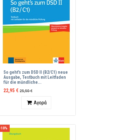
So geht's zum DSD II (B2/C1) neue
Ausgabe, Testbuch mit Leitfaden
für die mündliche...
22,95 €
25,50 €
Ποσότητα
Αγορά
-10%