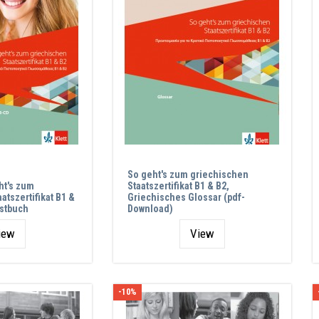
So geht's zum griechischen
ht's zum
Staatszertifikat B1 & B2,
atszertifikat B1 &
Griechisches Glossar (pdf-
estbuch
Download)
iew
View
-10%