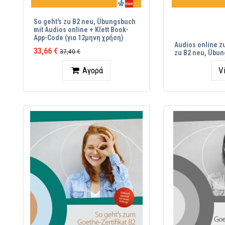
So geht's zu B2 neu, Übungsbuch
mit Audios online + Klett Book-
App-Code (για 12μηνη χρήση)
Audios online z
33,66 €
37,40 €
zu B2 neu, Übu
Ποσότητα
Αγορά
V