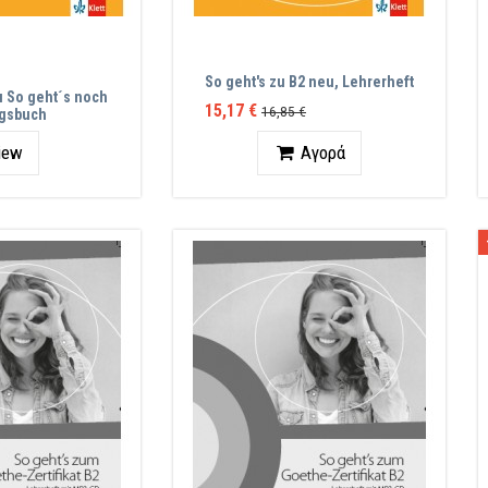
So geht's zu B2 neu, Lehrerheft
u So geht´s noch
15,17 €
16,85 €
ngsbuch
Ποσότητα
iew
Αγορά