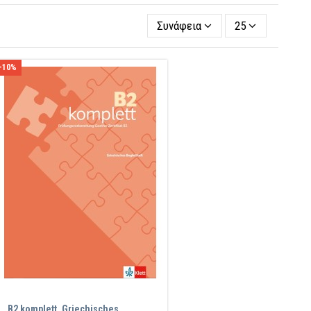
Συνάφεια
25
-10%
B2 komplett, Griechisches