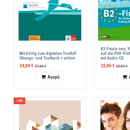
B2-Finale neu, 
Mit Erfolg zum digitalen TestDaF
auf die ÖSD-Pr
Übungs- und Testbuch + online
mit Audio-CD
24,84 €
22,86 €
27,60 €
25,40 €
Ποσότητα
Ποσότ
Αγορά
-10%