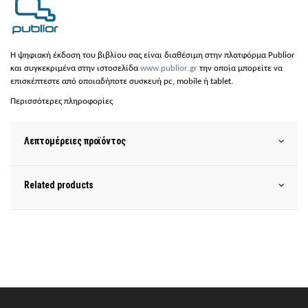
H ψη
φια
κή έκδοση του
βιβλίου σας είναι διαθέσιμη στην πλατφόρμα Publior
και συγκεκριμένα στην ιστοσελίδα
www
.
publior
.
gr
την οποία μπορείτε να
επισκέπτεστε από οποιαδήποτε συσκευή
pc
,
mobile
ή
tablet
.
Περισσότερες πληροφορίες
Λεπτομέρειες προϊόντος
Related products