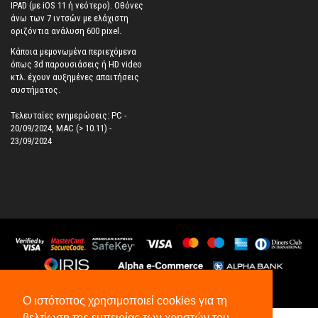
IPAD (με iOS 11 ή νεότερο). Oθόνες
άνω των 7 ιντσών με ελάχιστη
οριζόντια ανάλυση 600 pixel.
Κάποια μεμονωμένα περιεχόμενα
όπως 3d παρουσιάσεις ή HD video
κτλ. έχουν αυξημένες απαιτήσεις
συστήματος.
Τελευταίες ενημερώσεις: PC -
20/09/2024, MAC (> 10.11) -
23/09/2024
©
2026
All Rights Reserved.
Ο ιστότοπος χρησιμοποιεί cookies για τη
βελτίωση της εμπειρίας των χρηστών του.