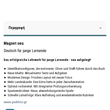
Περιγραφή
Magnet neu
Deutsch für junge Lernende
Das erfolgreiche Lehrwerk für junge Lernende - neu aufgelegt!
► Identifikationsfiguren, die motivieren: Oliver und Steffi führen durch das Buch
► Neue Inhalte: Aktualisierte Texte und Aufgaben
► Modernes Design: Frisches Layout mit neuen Fotos
► Mehr Landeskunde: Eine Extra-Seite in jeder Zwischenstation
► Optimal vorbereitet: Mit integrierter Prüfungsvorbereitung
► Spannende Ideen: Neue, abwechslungsreiche Spiele
► Schnelle Lernerfolge: Klare Aufteilung und wiederkehrende Rubriken
www.pu
bli
or.gr