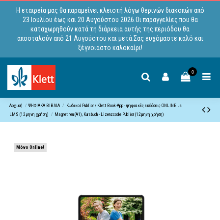
Η εταιρεία μας θα παραμείνει κλειστή λόγω θερινών διακοπών από
23 Ιουλίου έως και 20 Αυγούστου 2026.Οι παραγγελίες που θα
καταχωρηθούν κατά τη διάρκεια αυτής της περιόδου θα
αποσταλούν από 21 Αυγούστου και μετά.Σας ευχόμαστε καλό και
ξέγνοιαστο καλοκαίρι!
0
Αρχική
ΨΗΦΙΑΚΑ ΒΙΒΛΙΑ
Κωδικoί Publior / Klett Book-App - ψηφιακές εκδόσεις ONLINE με
LMS (12μηνη χρήση)
Magnet neu (A1), Kursbuch - Lizenzcode Publior (12μηνη χρήση)
Μόνο Online!