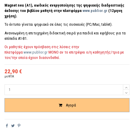
Magnet neu (A1), κωδικός ενεργοποίησης της ψηφιακής διαδραστικής
έκδοσης του βιβλίου μαθητή
στην πλατφόρμα
www.publior.gr
(12μηνη
χρήση).
Το έντυπο γίνεται ψηφιακό σε όλες τις συσκευές (PC/Mac, tablet).
Ανανεωμένη η επιτυχημένη διδακτική σειρά για παιδιά και εφήβους για τα
επίπεδα Α1-Β1.
Οι μαθητές έχουν πρόσβαση στις λύσεις στην
πλατφόρμα
www.publior.gr
ΜΟΝΟ αν το επιτρέψει ο/η καθηγητής/τρια με
τον/την οποία έχουν διασυνδεθεί.
22,90 €
με ΦΠΑ
Ποσότητα
Αγορά