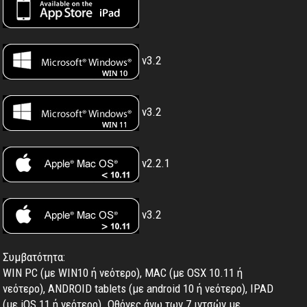
v3.2
v3.2
v2.2.1
v3.2
Συμβατότητα:
WIN PC (με WIN10 ή νεότερο), MAC (με OSX 10.11 ή
νεότερο), ANDROID tablets (με android 10 ή νεότερο), IPAD
(με iOS 11 ή νεότερο). Oθόνες άνω των 7 ιντσών με