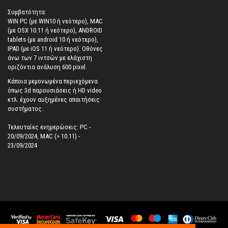
Συμβατότητα:
WIN PC (με WIN10 ή νεότερο), MAC
(με OSX 10.11 ή νεότερο), ANDROID
tablets (με android 10 ή νεότερο),
IPAD (με iOS 11 ή νεότερο). Oθόνες
άνω των 7 ιντσών με ελάχιστη
οριζόντια ανάλυση 600 pixel.
Κάποια μεμονωμένα περιεχόμενα
όπως 3d παρουσιάσεις ή HD video
κτλ. έχουν αυξημένες απαιτήσεις
συστήματος.
Τελευταίες ενημερώσεις: PC -
20/09/2024, MAC (> 10.11) -
23/09/2024