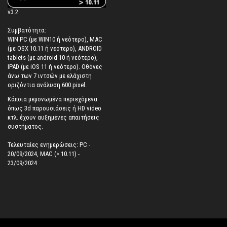
v3.2
Συμβατότητα:
WIN PC (με WIN10 ή νεότερο), MAC
(με OSX 10.11 ή νεότερο), ANDROID
tablets (με android 10 ή νεότερο),
IPAD (με iOS 11 ή νεότερο). Oθόνες
άνω των 7 ιντσών με ελάχιστη
οριζόντια ανάλυση 600 pixel.
Κάποια μεμονωμένα περιεχόμενα
όπως 3d παρουσιάσεις ή HD video
κτλ. έχουν αυξημένες απαιτήσεις
συστήματος.
Τελευταίες ενημερώσεις: PC -
20/09/2024, MAC (> 10.11) -
23/09/2024