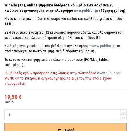
Wir alle (A1), οnline ψηφιακό διαδραστικό βιβλίο των ασκήσεων,
κωδικός ενεργοποίησης
στην πλατφόρμα
www.publior.gr
(12μηνη χρήση)
Η νέα επιτυχημένη διδακτική σειρά για παιδιά και εφήβους για τα επίπεδα
Α1-Β1.
Σε 4 θεματικές ενότητες (12 κεφάλαια) παρουσιάζεται και ολοκληρώνεται
με μοντέρνο και ελκυστικό τρόπο όλη η ύλη του επιπέδου Β1.
Κωδικός ενεργοποίησης του βιβλίου στην πλατφόρμα
www.publior.gr
, το
οποίο περιέχει το υλικό σε ψηφιακή διαδραστική μορφή.
Το έντυπο γίνεται ψηφιακό σε όλες τις συσκευές (PC/Mac, tablet,
smartphone).
Οι μαθητές έχουν πρόσβαση στις λύσεις στην πλατφόρμα
www.publior.gr
ΜΟΝΟ αν το επιτρέψει ο/η καθηγητής/τρια με τον/την οποία έχουν
διασυνδεθεί.
19,50 €
με ΦΠΑ
Ποσότητα
Αγορά