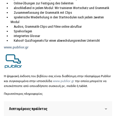
Online-Übungen zur Festigung des Gelernten
abschließend in jedem Modul: Wir trainieren Wortschatz und Grammatik
Zusammenfassung der Grammatik mit Clips
spielerische Wiederholung in den Startmodulen nach jedem zweiten
Modul
Audios, Grammatik-Clips und Filme online abrufbar
Spielvorlagen
integriertes Glossar
Kahoot! Quizfragesets für einen abwechslungsreichen Unterricht
www.pu
bli
or.gr
H ψη
φια
κή έκδοση του
βιβλίου σας είναι διαθέσιμη στην πλατφόρμα Publior
και συγκεκριμένα στην ιστοσελίδα
www
.
publior
.
gr
την οποία μπορείτε να
επισκέπτεστε από οποιαδήποτε συσκευή
pc
,
mobile
ή
tablet
.
Περισσότερες πληροφορίες
Λεπτομέρειες προϊόντος