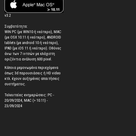
v3.2
Συμβατότητα:
WIN PC (με WIN10 ή νεότερο), MAC
(με OSX 10.11 ή νεότερο), ANDROID
tablets (με android 10 ή νεότερο),
IPAD (με iOS 11 ή νεότερο). Oθόνες
άνω των 7 ιντσών με ελάχιστη
οριζόντια ανάλυση 600 pixel.
Κάποια μεμονωμένα περιεχόμενα
όπως 3d παρουσιάσεις ή HD video
κτλ. έχουν αυξημένες απαιτήσεις
συστήματος.
Τελευταίες ενημερώσεις: PC -
20/09/2024, MAC (> 10.11) -
23/09/2024