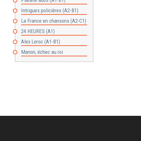
Planète ados (Α1-Β1)
Intrigues policières (Α2-Β1)
La France en chansons (Α2-C1)
24 HEURES (A1)
Alex Leroc (Α1-Β1)
Manon, échec au roi