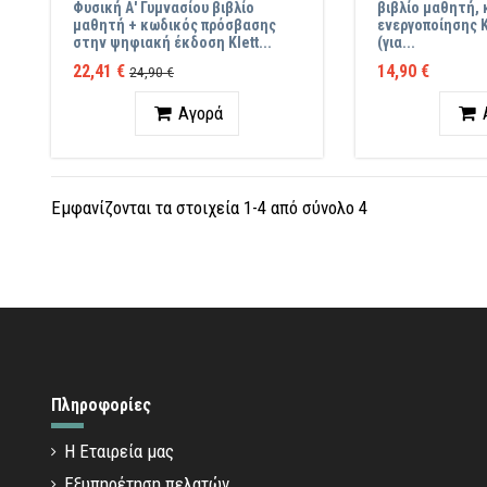
Φυσική Α' Γυμνασίου βιβλίο
βιβλίο μαθητή,
μαθητή + κωδικός πρόσβασης
ενεργοποίησης K
στην ψηφιακή έκδοση Klett...
(για...
22,41 €
14,90 €
24,90 €
Ποσότητα
Ποσότ
Αγορά
Εμφανίζονται τα στοιχεία 1-4 από σύνολο 4
Πληροφορίες
Η Εταιρεία μας
Εξυπηρέτηση πελατών