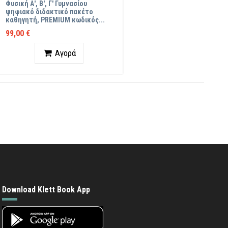
Φυσική Α', Β', Γ' Γυμνασίου
ψηφιακό διδακτικό πακέτο
καθηγητή, PREMIUM κωδικός...
99,00 €
Ποσότητα
Αγορά
Download Klett Book App