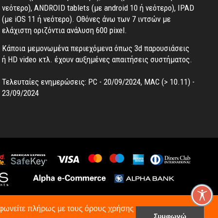
νεότερο), ANDROID tablets (με android 10 ή νεότερο), IPAD
(με iOS 11 ή νεότερο). Oθόνες άνω των 7 ιντσών με
ελάχιστη οριζόντια ανάλυση 600 pixel.
Κάποια μεμονωμένα περιεχόμενα όπως 3d παρουσιάσεις
ή HD video κτλ. έχουν αυξημένες απαιτήσεις συστήματος.
Τελευταίες ενημερώσεις: PC - 20/09/2024, MAC (> 10.11) -
23/09/2024
υμφωνείτε πλήρως με τους όρους χρήσης
Συμφωνώ