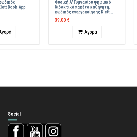
 κωδικός
Φυσική Α' Γυμνασίου ψηφιακό
lett Book-App
διδακτικό πακέτο καθηγητή,
κωδικός ενεργοποίησης Klett...
39,00 €
ητα
Ποσότητα
Αγορά
Αγορά
Social