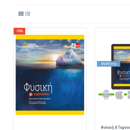
-10%
Φυσική A' Γυμν