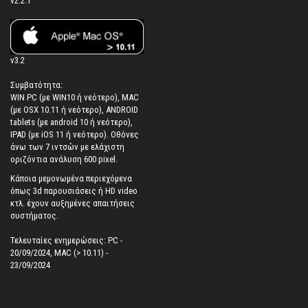
v2.2.1
v3.2
Συμβατότητα:
WIN PC (με WIN10 ή νεότερο), MAC
(με OSX 10.11 ή νεότερο), ANDROID
tablets (με android 10 ή νεότερο),
IPAD (με iOS 11 ή νεότερο). Oθόνες
άνω των 7 ιντσών με ελάχιστη
οριζόντια ανάλυση 600 pixel.
Κάποια μεμονωμένα περιεχόμενα
όπως 3d παρουσιάσεις ή HD video
κτλ. έχουν αυξημένες απαιτήσεις
συστήματος.
Τελευταίες ενημερώσεις: PC -
20/09/2024, MAC (> 10.11) -
23/09/2024