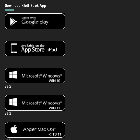
Download Klett Book App
v3.2
v3.2