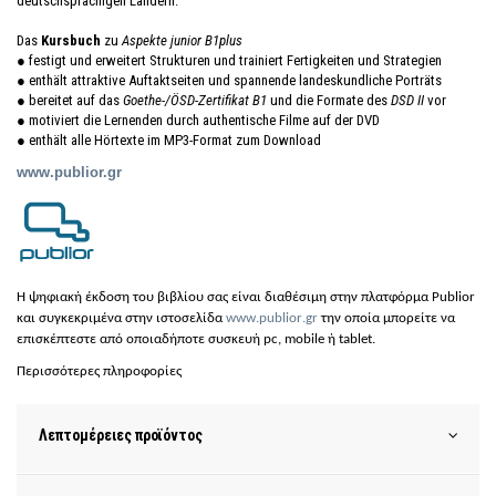
deutschsprachigen Ländern.
Das
Kursbuch
zu
Aspekte junior B1plus
● festigt und erweitert Strukturen und trainiert Fertigkeiten und Strategien
● enthält attraktive Auftaktseiten und spannende landeskundliche Porträts
● bereitet auf das
Goethe-/ÖSD-Zertifikat B1
und die Formate des
DSD II
vor
● motiviert die Lernenden durch authentische Filme auf der DVD
● enthält alle Hörtexte im MP3-Format zum Download
www.pu
bli
or.gr
H ψη
φια
κή έκδοση του
βιβλίου σας είναι διαθέσιμη στην πλατφόρμα Publior
και συγκεκριμένα στην ιστοσελίδα
www
.
publior
.
gr
την οποία μπορείτε να
επισκέπτεστε από οποιαδήποτε συσκευή
pc
,
mobile
ή
tablet
.
Περισσότερες πληροφορίες
Λεπτομέρειες προϊόντος