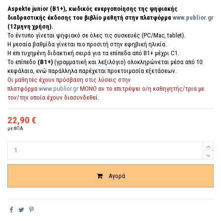
Aspekte junior (B1+), κωδικός ενεργοποίησης της ψηφιακής
διαδραστικής έκδοσης του βιβλίο μαθητή
στην πλατφόρμα
www.publior.gr
(12μηνη χρήση).
Το έντυπο γίνεται ψηφιακό σε όλες τις συσκευές (PC/Mac, tablet).
Η μεσαία βαθμίδα γίνεται πιο προσιτή στην εφηβική ηλικία.
Η επιτυχημένη διδακτική σειρά για τα επίπεδα από Β1+ μέχρι C1.
To επίπεδο
(B1+)
(γραμματική και λεξιλόγιο) ολοκληρώνεται μέσα από 10
κεφάλαια, ενώ παράλληλα παρέχεται προετοιμασία εξετάσεων.
Οι μαθητές έχουν πρόσβαση στις λύσεις στην
πλατφόρμα
www.publior.gr
ΜΟΝΟ αν το επιτρέψει ο/η καθηγητής/τρια με
τον/την οποία έχουν διασυνδεθεί.
22,90 €
με ΦΠΑ
Ποσότητα
Αγορά