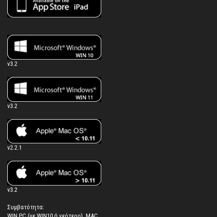
v3.2
v3.2
v2.2.1
v3.2
Συμβατότητα:
WIN PC (με WIN10 ή νεότερο), MAC