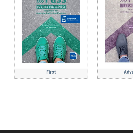
First
Adv