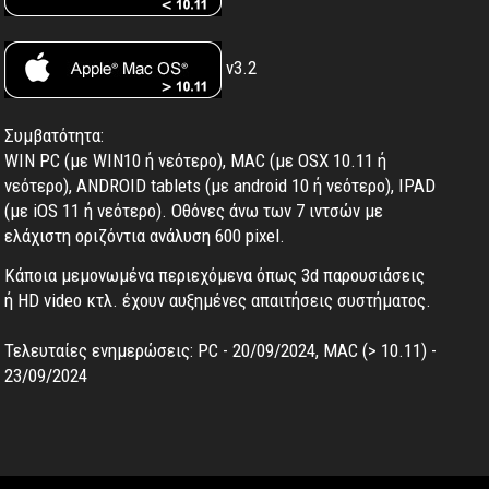
v3.2
Συμβατότητα:
WIN PC (με WIN10 ή νεότερο), MAC (με OSX 10.11 ή
νεότερο), ANDROID tablets (με android 10 ή νεότερο), IPAD
(με iOS 11 ή νεότερο). Oθόνες άνω των 7 ιντσών με
ελάχιστη οριζόντια ανάλυση 600 pixel.
Κάποια μεμονωμένα περιεχόμενα όπως 3d παρουσιάσεις
ή HD video κτλ. έχουν αυξημένες απαιτήσεις συστήματος.
Τελευταίες ενημερώσεις: PC - 20/09/2024, MAC (> 10.11) -
23/09/2024