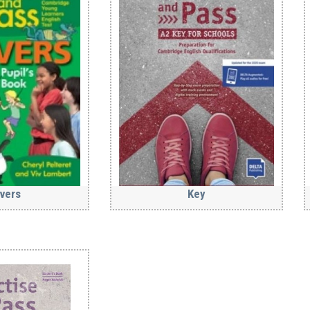
vers
Key