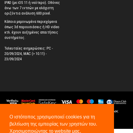
IPAD (με iOS 11 ή νεότερο). Oθόνες
άνω των 7 ιντσών με ελάχιστη
οριζόντια ανάλυση 600 pixel.
Κάποια μεμονωμένα περιεχόμενα
όπως 3d παρουσιάσεις ή HD video
κτλ. έχουν αυξημένες απαιτήσεις
συστήματος.
Τελευταίες ενημερώσεις: PC -
20/09/2024, MAC (> 10.11) -
23/09/2024
Ο ιστότοπος χρησιμοποιεί cookies για τη
βελτίωση της εμπειρίας των χρηστών του.
©
2026
All Rights Reserved.
Χρησιμοποιώντας το website μας,