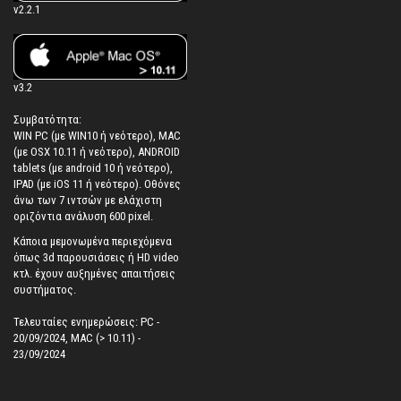
v2.2.1
v3.2
Συμβατότητα:
WIN PC (με WIN10 ή νεότερο), MAC
(με OSX 10.11 ή νεότερο), ANDROID
tablets (με android 10 ή νεότερο),
IPAD (με iOS 11 ή νεότερο). Oθόνες
άνω των 7 ιντσών με ελάχιστη
οριζόντια ανάλυση 600 pixel.
Κάποια μεμονωμένα περιεχόμενα
όπως 3d παρουσιάσεις ή HD video
κτλ. έχουν αυξημένες απαιτήσεις
συστήματος.
Τελευταίες ενημερώσεις: PC -
20/09/2024, MAC (> 10.11) -
23/09/2024