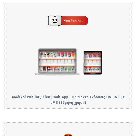
Κωδικoί Publior / Klett Book-App - ψηφιακές εκδόσεις ONLINE με
LMS (12μηνη χρήση)