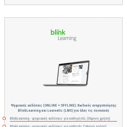
Ψηφιακές εκδόσεις (ONLINE + OFFLINE): Κωδικός ενεργοποίησης
BlinkLearning και Learnetic (LMS) για όλες τις συσκευές
BlinkLearning - ψηφιακές εκδόσεις για καθηγητές (36μηνη χρήση)
BlinkLearning - ψηφιακές εκδόσεις για μαθητές (14μηνη χρήση)