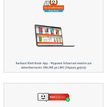
Κωδικoί Klett Book-App - Ψηφιακά διδακτικά πακέτα για
εκπαιδευτικούς ONLINE με LMS (36μηνη χρήση)