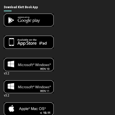
Download Klett Book App
v3.2
v3.2