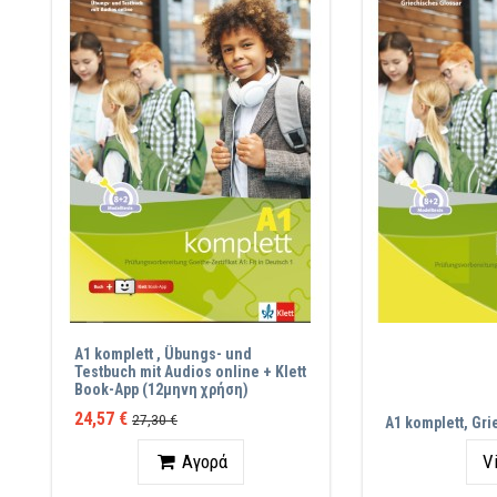
A1 komplett , Übungs- und
Testbuch mit Audios online + Klett
Book-App (12μηνη χρήση)
24,57 €
27,30 €
A1 komplett, Gr
Ποσότητα
Αγορά
V