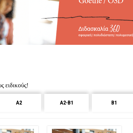
υς ειδικούς!
A2
A2-B1
B1