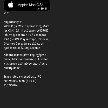
v3.2
Συμβατότητα:
WIN PC (με WIN10 ή νεότερο), MAC
(με OSX 10.11 ή νεότερο), ANDROID
tablets (με android 10 ή νεότερο),
IPAD (με iOS 11 ή νεότερο). Oθόνες
άνω των 7 ιντσών με ελάχιστη
οριζόντια ανάλυση 600 pixel.
Κάποια μεμονωμένα περιεχόμενα
όπως 3d παρουσιάσεις ή HD video
κτλ. έχουν αυξημένες απαιτήσεις
συστήματος.
Τελευταίες ενημερώσεις: PC -
20/09/2024, MAC (> 10.11) -
23/09/2024