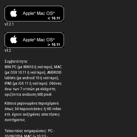
v2.2.1
v3.2
Συμβατότητα:
WIN PC (με WIN10 ή νεότερο), MAC
(με OSX 10.11 ή νεότερο), ANDROID
tablets (με android 10 ή νεότερο),
IPAD (με iOS 11 ή νεότερο). Oθόνες
άνω των 7 ιντσών με ελάχιστη
οριζόντια ανάλυση 600 pixel.
Κάποια μεμονωμένα περιεχόμενα
όπως 3d παρουσιάσεις ή HD video
κτλ. έχουν αυξημένες απαιτήσεις
συστήματος.
Τελευταίες ενημερώσεις: PC -
20/09/2024, MAC (> 10.11) -