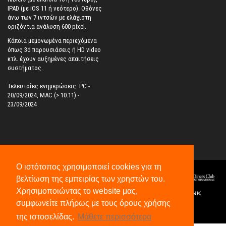
IPAD (με iOS 11 ή νεότερο). Oθόνες
άνω των 7 ιντσών με ελάχιστη
οριζόντια ανάλυση 600 pixel.
Κάποια μεμονωμένα περιεχόμενα
όπως 3d παρουσιάσεις ή HD video
κτλ. έχουν αυξημένες απαιτήσεις
συστήματος.
Τελευταίες ενημερώσεις: PC -
20/09/2024, MAC (> 10.11) -
23/09/2024
Ο ιστότοπος χρησιμοποιεί cookies για τη
βελτίωση της εμπειρίας των χρηστών του.
Χρησιμοποιώντας το website μας,
συμφωνείτε πλήρως με τους όρους χρήσης
©
2026
All Rights Reserved.
της ιστοσελίδας.
Μάθετε περισσότερα