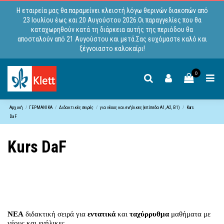
Η εταιρεία μας θα παραμείνει κλειστή λόγω θερινών διακοπών από
23 Ιουλίου έως και 20 Αυγούστου 2026.Οι παραγγελίες που θα
καταχωρηθούν κατά τη διάρκεια αυτής της περιόδου θα
αποσταλούν από 21 Αυγούστου και μετά.Σας ευχόμαστε καλό και
ξέγνοιαστο καλοκαίρι!
0
Αρχική
ΓΕΡΜΑΝΙΚΑ
Διδακτικές σειρές
για νέους και ενήλικες (επίπεδα A1, Α2, B1)
Kurs
DaF
Kurs DaF
ΝEA
διδακτική σειρά για
εντατικά
και
ταχύρρυθμα
μαθήματα με
νέους και ενήλικες.