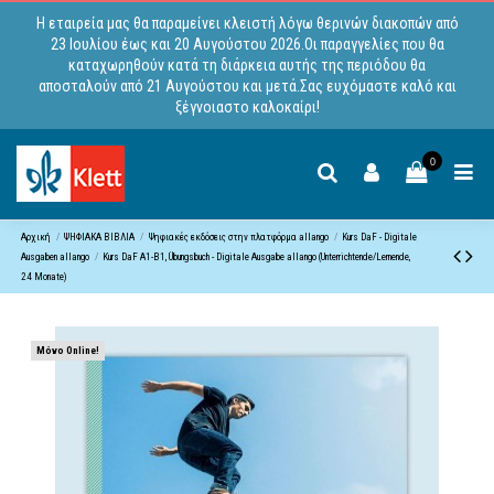
Η εταιρεία μας θα παραμείνει κλειστή λόγω θερινών διακοπών από
23 Ιουλίου έως και 20 Αυγούστου 2026.Οι παραγγελίες που θα
καταχωρηθούν κατά τη διάρκεια αυτής της περιόδου θα
αποσταλούν από 21 Αυγούστου και μετά.Σας ευχόμαστε καλό και
ξέγνοιαστο καλοκαίρι!
0
Αρχική
ΨΗΦΙΑΚΑ ΒΙΒΛΙΑ
Ψηφιακές εκδόσεις στην πλατφόρμα allango
Kurs DaF - Digitale
Ausgaben allango
Kurs DaF A1-B1, Übungsbuch - Digitale Ausgabe allango (Unterrichtende/Lernende,
24 Monate)
Μόνο Online!