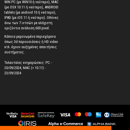
WIN PC (με WIN10 ή νεότερο), MAC
(με OSX 10.11 ή νεότερο), ANDROID
tablets (με android 10 ή νεότερο),
IPAD (με iOS 11 ή νεότερο). Oθόνες
άνω των 7 ιντσών με ελάχιστη
οριζόντια ανάλυση 600 pixel.
Κάποια μεμονωμένα περιεχόμενα
όπως 3d παρουσιάσεις ή HD video
κτλ. έχουν αυξημένες απαιτήσεις
συστήματος.
Τελευταίες ενημερώσεις: PC -
20/09/2024, MAC (> 10.11) -
23/09/2024