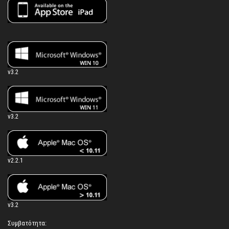
v3.2
v3.2
v2.2.1
v3.2
Συμβατότητα: