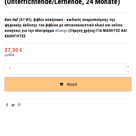
(Unterrichtende/Lernende, 24 Monate)
Kurs DaF (A1-B1)
, βιβλίο ασκήσεων - κωδικός ενεργοποίησης της
ψηφιακής έκδοσης του βιβλίου με οπτικοακουστικό υλικό και online
ασκήσεις για την πλατφόρμα
allango
(24μηνη χρήση)
ΓΙΑ ΜΑΘΗΤΕΣ ΚΑΙ
ΚΑΘΗΓΗΤΕΣ
27,30 €
με ΦΠΑ
Ποσότητα
Αγορά