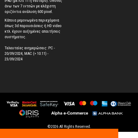
IPAD (με iOS 11 ή νεότερο). Oθόνες
άνω των 7 ιντσών με ελάχιστη
οριζόντια ανάλυση 600 pixel.
Κάποια μεμονωμένα περιεχόμενα
όπως 3d παρουσιάσεις ή HD video
κτλ. έχουν αυξημένες απαιτήσεις
συστήματος.
Τελευταίες ενημερώσεις: PC -
20/09/2024, MAC (> 10.11) -
23/09/2024
©
2026
All Rights Reserved.