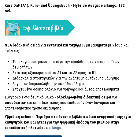
Kurs DaF (
A1), Kurs- und Übungsbuch - Hybride Ausgabe allango
, 192
σελ.
ΝEA
διδακτική σειρά για
εντατικά
και
ταχύρρυθμα
μαθήματα με νέους και
ενήλικες.
Τυπολογία ασκήσεων με στόχο την προώθηση των ακαδημαϊκών
δεξιοτήτων
Εντατική εξάσκηση από το Α1 και το Α2 προς το Β1
Διδασκαλία στρατηγικών για την ανάπτυξη αυτόνομης μάθησης
Εργασίες διαμεσολάβησης σε κάθε μάθημα
Στοχευμένο ασκησιολόγιο για γρήγορα και άμεσα αποτελέσματα
Σύγχρονο εκπαιδευτικό υλικό -
ολοκληρωμένη διδακτική σειρά
για
σπουδαστές
και εκπαιδευτικούς που επιθυμούν έναν δυναμικό και
αποτελεσματικό τρόπο εκμάθησης!
Υβριδική έκδοση: Περιέχει στο έντυπο βιβλίο κωδικό ενεργοποίησης (για
καθηγητές και μαθητές) για την ψηφιακή έκδοση του βιβλίου στην
εκπαιδευτική πλατφόρμα
allango
.