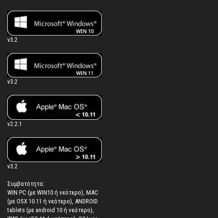
v3.2
v3.2
v2.2.1
v3.2
Συμβατότητα:
WIN PC (με WIN10 ή νεότερο), MAC
(με OSX 10.11 ή νεότερο), ANDROID
tablets (με android 10 ή νεότερο),