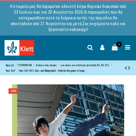
Η εταιρεία μας θα παραμείνει κλειστή λόγω θερινών διακοπών από
23 Ιουλίου έως και 20 Αυγούστου 2026.Οι παραγγελίες που θα
καταχωρηθούν κατά τη διάρκεια αυτής της περιόδου θα
αποσταλούν από 21 Αυγούστου και μετά.Σας ευχόμαστε καλό και
ξέγνοιαστο καλοκαίρι!
0
Αρχική
ΓΕΡΜΑΝΙΚΑ
Διδακτικές σειρές
για νέους και ενήλικες (επίπεδα A1, Α2, B1)
Kurs DaF
Kurs DaF (A1), Kurs- und Übungsbuch - Hybride Ausgabe allango
-10%