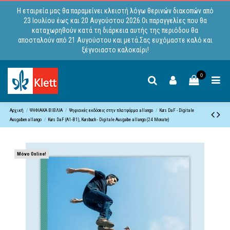
Η εταιρεία μας θα παραμείνει κλειστή λόγω θερινών διακοπών από
23 Ιουλίου έως και 20 Αυγούστου 2026.Οι παραγγελίες που θα
καταχωρηθούν κατά τη διάρκεια αυτής της περιόδου θα
αποσταλούν από 21 Αυγούστου και μετά.Σας ευχόμαστε καλό και
ξέγνοιαστο καλοκαίρι!
0
Αρχική
ΨΗΦΙΑΚΑ ΒΙΒΛΙΑ
Ψηφιακές εκδόσεις στην πλατφόρμα allango
Kurs DaF - Digitale
Ausgaben allango
Kurs DaF (A1-B1), Kursbuch - Digitale Ausgabe allango (24 Monate)
Μόνο Online!