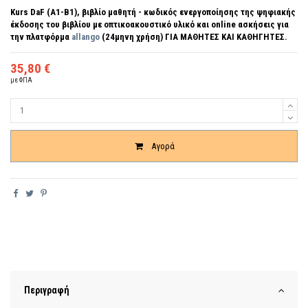
Kurs DaF (A1-B1), βιβλίο μαθητή - κωδικός ενεργοποίησης της ψηφιακής
έκδοσης του βιβλίου με οπτικοακουστικό υλικό και online ασκήσεις για
την πλατφόρμα
allango
(24μηνη χρήση)
ΓΙΑ ΜΑΘΗΤΕΣ ΚΑΙ ΚΑΘΗΓΗΤΕΣ.
35,80 €
με ΦΠΑ
Ποσότητα
Αγορά
Περιγραφή