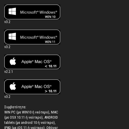
v3.2
v3.2
v2.2.1
v3.2
Συμβατότητα:
WIN PC (με WIN10 ή νεότερο), MAC
(με OSX 10.11 ή νεότερο), ANDROID
tablets (με android 10 ή νεότερο),
IPAD (με iOS 11 ή νεότερο). Oθόνες