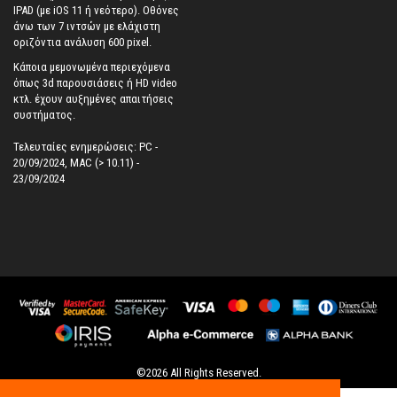
IPAD (με iOS 11 ή νεότερο). Oθόνες
άνω των 7 ιντσών με ελάχιστη
οριζόντια ανάλυση 600 pixel.
Κάποια μεμονωμένα περιεχόμενα
όπως 3d παρουσιάσεις ή HD video
κτλ. έχουν αυξημένες απαιτήσεις
συστήματος.
Τελευταίες ενημερώσεις: PC -
20/09/2024, MAC (> 10.11) -
23/09/2024
©
2026
All Rights Reserved.