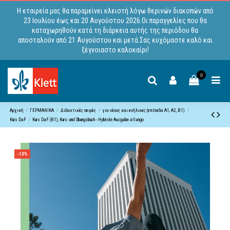
Η εταιρεία μας θα παραμείνει κλειστή λόγω θερινών διακοπών από
23 Ιουλίου έως και 20 Αυγούστου 2026.Οι παραγγελίες που θα
καταχωρηθούν κατά τη διάρκεια αυτής της περιόδου θα
αποσταλούν από 21 Αυγούστου και μετά.Σας ευχόμαστε καλό και
ξέγνοιαστο καλοκαίρι!
0
Αρχική
ΓΕΡΜΑΝΙΚΑ
Διδακτικές σειρές
για νέους και ενήλικες (επίπεδα A1, Α2, B1)
Kurs DaF
Kurs DaF (Β1), Kurs- und Übungsbuch - Hybride Ausgabe allango
-10%