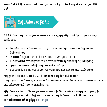
Kurs DaF (Β1), Kurs- und Übungsbuch - Hybride Ausgabe allango
, 192
σελ.
ΝEA
διδακτική σειρά για
εντατικά
και
ταχύρρυθμα
μαθήματα με νέους και
ενήλικες.
Τυπολογία ασκήσεων με στόχο την προώθηση των ακαδημαϊκών
δεξιοτήτων
Εντατική εξάσκηση από το Α1 και το Α2 προς το Β1
Διδασκαλία στρατηγικών για την ανάπτυξη αυτόνομης μάθησης
Εργασίες διαμεσολάβησης σε κάθε μάθημα
Στοχευμένο ασκησιολόγιο για γρήγορα και άμεσα αποτελέσματα
Σύγχρονο εκπαιδευτικό υλικό -
ολοκληρωμένη διδακτική
σειρά
για
σπουδαστές
και εκπαιδευτικούς που επιθυμούν έναν δυναμικό και
αποτελεσματικό τρόπο εκμάθησης!
Υβριδική έκδοση: Περιέχει στο έντυπο βιβλίο κωδικό ενεργοποίησης (για
καθηγητές και μαθητές) για την ψηφιακή έκδοση του βιβλίου στην
εκπαιδευτική πλατφόρμα
allango
.