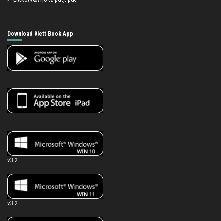
Download Klett Book App
v3.2
v3.2