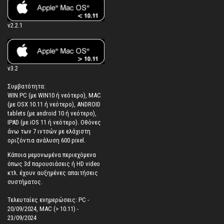
v2.2.1
v3.2
Συμβατότητα:
WIN PC (με WIN10 ή νεότερο), MAC
(με OSX 10.11 ή νεότερο), ANDROID
tablets (με android 10 ή νεότερο),
IPAD (με iOS 11 ή νεότερο). Oθόνες
άνω των 7 ιντσών με ελάχιστη
οριζόντια ανάλυση 600 pixel.
Κάποια μεμονωμένα περιεχόμενα
όπως 3d παρουσιάσεις ή HD video
κτλ. έχουν αυξημένες απαιτήσεις
συστήματος.
Τελευταίες ενημερώσεις: PC -
20/09/2024, MAC (> 10.11) -
23/09/2024