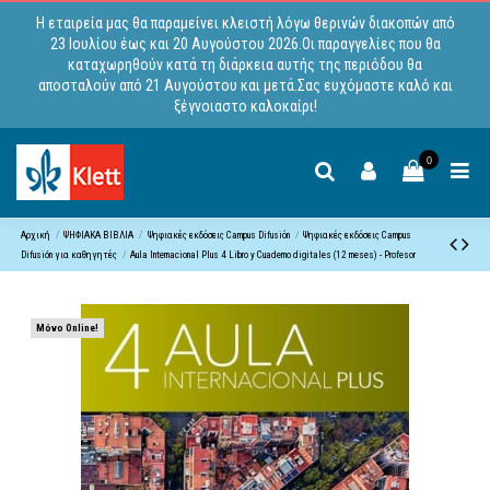
Η εταιρεία μας θα παραμείνει κλειστή λόγω θερινών διακοπών από
23 Ιουλίου έως και 20 Αυγούστου 2026.Οι παραγγελίες που θα
καταχωρηθούν κατά τη διάρκεια αυτής της περιόδου θα
αποσταλούν από 21 Αυγούστου και μετά.Σας ευχόμαστε καλό και
ξέγνοιαστο καλοκαίρι!
0
Αρχική
ΨΗΦΙΑΚΑ ΒΙΒΛΙΑ
Ψηφιακές εκδόσεις Campus Difusiόn
Ψηφιακές εκδόσεις Campus
Difusión για καθηγητές
Aula Internacional Plus 4 Libro y Cuaderno digitales (12 meses) - Profesor
Μόνο Online!