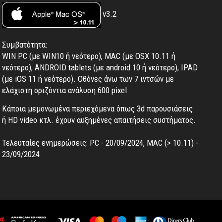
v3.2
Συμβατότητα:
WIN PC (με WIN10 ή νεότερο), MAC (με OSX 10.11 ή
νεότερο), ANDROID tablets (με android 10 ή νεότερο), IPAD
(με iOS 11 ή νεότερο). Oθόνες άνω των 7 ιντσών με
ελάχιστη οριζόντια ανάλυση 600 pixel.
Κάποια μεμονωμένα περιεχόμενα όπως 3d παρουσιάσεις
ή HD video κτλ. έχουν αυξημένες απαιτήσεις συστήματος.
Τελευταίες ενημερώσεις: PC - 20/09/2024, MAC (> 10.11) -
23/09/2024