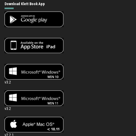
Download Klett Book App
v3.2
v3.2
v2.2.1