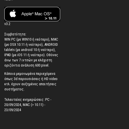
v3.2
Συμβατότητα:
WIN PC (με WIN10 ή νεότερο), MAC
(με OSX 10.11 ή νεότερο), ANDROID
tablets (με android 10 ή νεότερο),
IPAD (με iOS 11 ή νεότερο). Oθόνες
άνω των 7 ιντσών με ελάχιστη
οριζόντια ανάλυση 600 pixel.
Κάποια μεμονωμένα περιεχόμενα
όπως 3d παρουσιάσεις ή HD video
κτλ. έχουν αυξημένες απαιτήσεις
συστήματος.
Τελευταίες ενημερώσεις: PC -
20/09/2024, MAC (> 10.11) -
23/09/2024