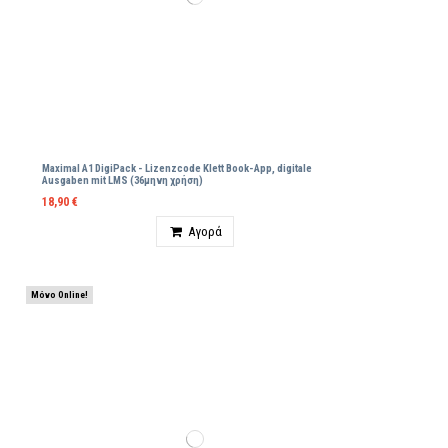
Maximal A1 DigiPack - Lizenzcode Klett Βοοk-App, digitale
Ausgaben mit LMS (36μηνη χρήση)
18,90 €
Ποσότητα
Αγορά
Μόνο Online!