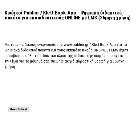
Κωδικoί Publior / Klett Book-App - Ψηφιακά διδακτικά
πακέτα για εκπαιδευτικούς ONLINE με LMS (36μηνη χρήση)
Με τους κωδικoύς ενεργοποίησης www.publior.gr / Klett Book-App για τα
ψηφιακά διδακτικά πακέτα για τους εκπαιδευτικούς ONLINE με LMS έχετε
πρόσβαση σε όλο το διδακτικό υλικό της διδακτικής σειράς που έχετε
επιλέξει για το μάθημά σας σε ψηφιακή/διαδραστική μορφή για 36μηνη
χρήση.
Μόνο Online!