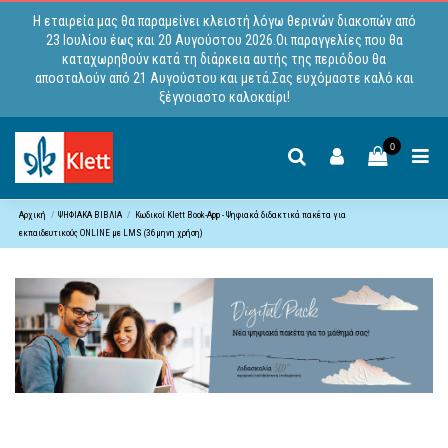
Η εταιρεία μας θα παραμείνει κλειστή λόγω θερινών διακοπών από
23 Ιουλίου έως και 20 Αυγούστου 2026.Οι παραγγελίες που θα
καταχωρηθούν κατά τη διάρκεια αυτής της περιόδου θα
αποσταλούν από 21 Αυγούστου και μετά.Σας ευχόμαστε καλό και
ξέγνοιαστο καλοκαίρι!
0
Αρχική
ΨΗΦΙΑΚΑ ΒΙΒΛΙΑ
Κωδικoί Klett Book-App - Ψηφιακά διδακτικά πακέτα για
εκπαιδευτικούς ONLINE με LMS (36μηνη χρήση)