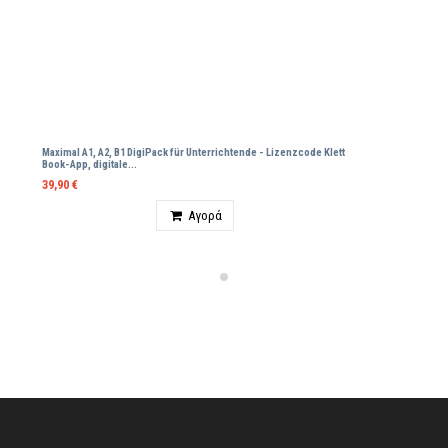
Maximal A1, A2, B1 DigiPack für Unterrichtende - Lizenzcode Klett
Βοοk-App, digitale...
39,90 €
Ποσότητα
Αγορά