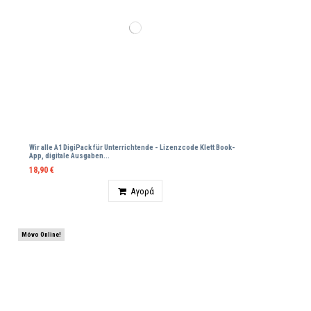
Wir alle A1 DigiPack für Unterrichtende - Lizenzcode Klett Βοοk-
App, digitale Ausgaben...
18,90 €
Ποσότητα
Αγορά
Μόνο Online!