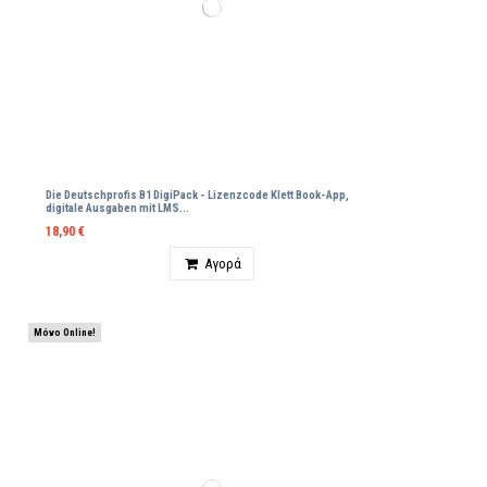
Die Deutschprofis B1 DigiPack - Lizenzcode Klett Βοοk-App,
digitale Ausgaben mit LMS...
18,90 €
Ποσότητα
Αγορά
Μόνο Online!