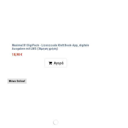
Maximal B1 DigiPack - Lizenzcode Klett Βοοk-App, digitale
Ausgaben mit LMS (36μηνη χρήση)
18,90 €
Ποσότητα
Αγορά
Μόνο Online!