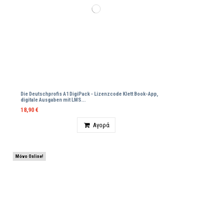
Die Deutschprofis A1 DigiPack - Lizenzcode Klett Βοοk-App,
digitale Ausgaben mit LMS...
18,90 €
Ποσότητα
Αγορά
Μόνο Online!