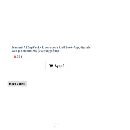
Maximal A2 DigiPack - Lizenzcode Klett Βοοk-App, digitale
Ausgaben mit LMS (36μηνη χρήση)
18,90 €
Ποσότητα
Αγορά
Μόνο Online!