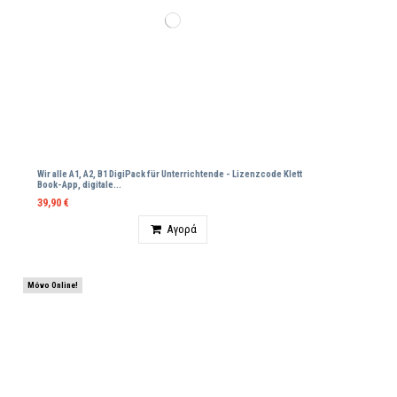
Wir alle A1, A2, B1 DigiPack für Unterrichtende - Lizenzcode Klett
Βοοk-App, digitale...
39,90 €
Ποσότητα
Αγορά
Μόνο Online!