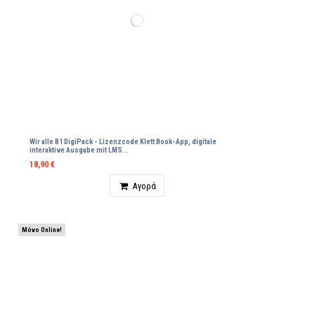
Wir alle B1 DigiPack - Lizenzcode Klett Βοοk-App, digitale
interaktive Ausgabe mit LMS...
18,90 €
Ποσότητα
Αγορά
Μόνο Online!