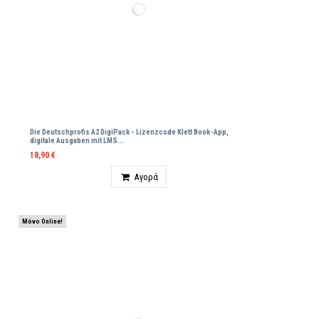
Die Deutschprofis A2 DigiPack - Lizenzcode Klett Βοοk-App,
digitale Ausgaben mit LMS...
18,90 €
Ποσότητα
Αγορά
Μόνο Online!