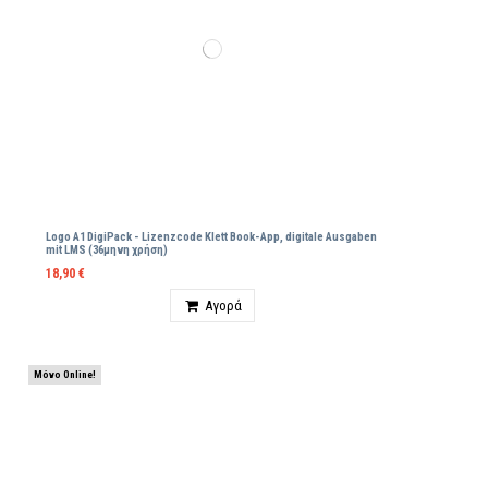
Logo A1 DigiPack - Lizenzcode Klett Βοοk-App, digitale Ausgaben
mit LMS (36μηνη χρήση)
18,90 €
Ποσότητα
Αγορά
Μόνο Online!