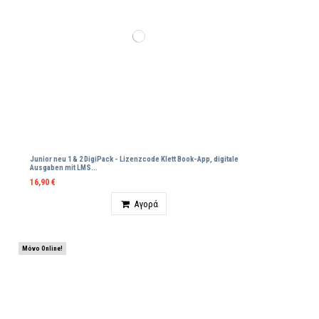
Junior neu 1 & 2 DigiPack - Lizenzcode Klett Βοοk-App, digitale
Ausgaben mit LMS...
16,90 €
Ποσότητα
Αγορά
Μόνο Online!