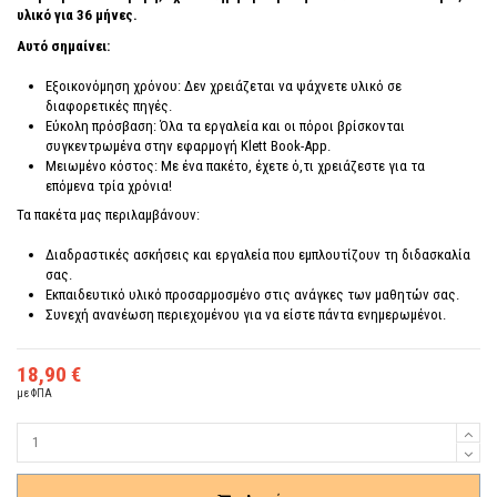
υλικό για 36 μήνες.
Αυτό σημαίνει:
Εξοικονόμηση χρόνου: Δεν χρειάζεται να ψάχνετε υλικό σε
διαφορετικές πηγές.
Εύκολη πρόσβαση: Όλα τα εργαλεία και οι πόροι βρίσκονται
συγκεντρωμένα στην εφαρμογή Klett Book-App.
Μειωμένο κόστος: Με ένα πακέτο, έχετε ό,τι χρειάζεστε για τα
επόμενα τρία χρόνια!
Τα πακέτα μας περιλαμβάνουν:
Διαδραστικές ασκήσεις και εργαλεία που εμπλουτίζουν τη διδασκαλία
σας.
Εκπαιδευτικό υλικό προσαρμοσμένο στις ανάγκες των μαθητών σας.
Συνεχή ανανέωση περιεχομένου για να είστε πάντα ενημερωμένοι.
18,90 €
με ΦΠΑ
Ποσότητα