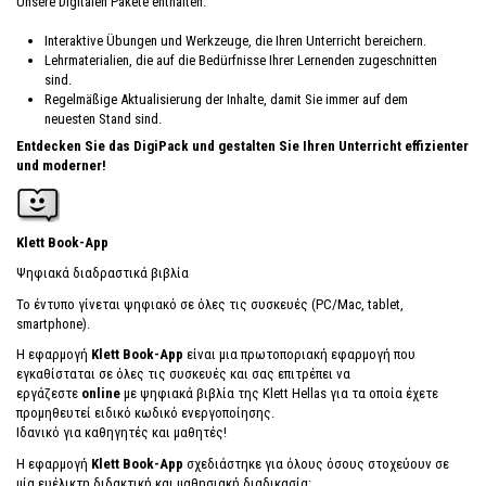
Unsere Digitalen Pakete enthalten:
Interaktive Übungen und Werkzeuge, die Ihren Unterricht bereichern.
Lehrmaterialien, die auf die Bedürfnisse Ihrer Lernenden zugeschnitten
sind.
Regelmäßige Aktualisierung der Inhalte, damit Sie immer auf dem
neuesten Stand sind.
Entdecken Sie das DigiPack und gestalten Sie Ihren Unterricht effizienter
und moderner!
Klett Book-App
Ψηφιακά διαδραστικά βιβλία
Το έντυπο γίνεται ψηφιακό σε όλες τις συσκευές (PC/Mac, tablet,
smartphone).
Η εφαρμογή
Klett Book-App
είναι μια πρωτοποριακή εφαρμογή που
εγκαθίσταται σε όλες τις συσκευές και σας επιτρέπει να
εργάζεστε
online
με ψηφιακά βιβλία της Klett Hellas για τα οποία έχετε
προμηθευτεί ειδικό κωδικό ενεργοποίησης.
Ιδανικό για καθηγητές και μαθητές!
Η εφαρμογή
Klett Book-App
σχεδιάστηκε για όλους όσους στοχεύουν σε
μία ευέλικτη διδακτική και μαθησιακή διαδικασία: