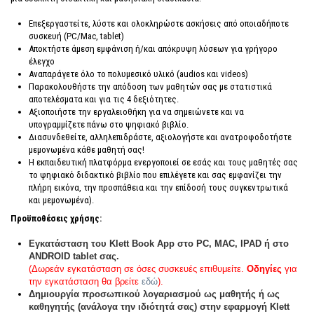
Επεξεργαστείτε, λύστε και ολοκληρώστε ασκήσεις από οποιαδήποτε
συσκευή (PC/Mac, tablet)
Αποκτήστε άμεση εμφάνιση ή/και απόκρυψη λύσεων για γρήγορο
έλεγχο
Αναπαράγετε όλο το πολυμεσικό υλικό (audios και videos)
Παρακολουθήστε την απόδοση των μαθητών σας με στατιστικά
αποτελέσματα και για τις 4 δεξιότητες.
Αξιοποιήστε την εργαλειοθήκη για να σημειώνετε και να
υπογραμμίζετε πάνω στο ψηφιακό βιβλίο.
Διασυνδεθείτε, αλληλεπιδράστε, αξιολογήστε και ανατροφοδοτήστε
μεμονωμένα κάθε μαθητή σας!
Η εκπαιδευτική πλατφόρμα ενεργοποιεί σε εσάς και τους μαθητές σας
το ψηφιακό διδακτικό βιβλίο που επιλέγετε και σας εμφανίζει την
πλήρη εικόνα, την προσπάθεια και την επίδοσή τους συγκεντρωτικά
και μεμονωμένα).
Προϋποθέσεις χρήσης:
Eγκατάσταση του Klett Book App στο PC, MAC, IPAD ή στο
ANDROID tablet σας.
(Δωρεάν εγκατάσταση σε όσες συσκευές επιθυμείτε.
Οδηγίες
για
την εγκατάσταση θα βρείτε
εδώ
).
Δημιουργία προσωπικού λογαριασμού ως μαθητής ή ως
καθηγητής (ανάλογα την ιδιότητά σας) στην εφαρμογή Klett