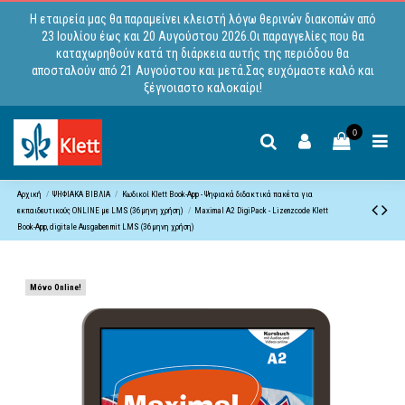
Η εταιρεία μας θα παραμείνει κλειστή λόγω θερινών διακοπών από
23 Ιουλίου έως και 20 Αυγούστου 2026.Οι παραγγελίες που θα
καταχωρηθούν κατά τη διάρκεια αυτής της περιόδου θα
αποσταλούν από 21 Αυγούστου και μετά.Σας ευχόμαστε καλό και
ξέγνοιαστο καλοκαίρι!
0
Αρχική
ΨΗΦΙΑΚΑ ΒΙΒΛΙΑ
Κωδικoί Klett Book-App - Ψηφιακά διδακτικά πακέτα για
εκπαιδευτικούς ONLINE με LMS (36μηνη χρήση)
Maximal A2 DigiPack - Lizenzcode Klett
Βοοk-App, digitale Ausgaben mit LMS (36μηνη χρήση)
Μόνο Online!