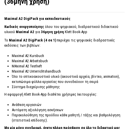
(36μηνη χρήση)
Maximal Α2 DigiPack για εκπαιδευτικούς
Kωδικός ενεργοποίησης
όλου του ψηφιακού, διαδραστικού διδακτικού
υλικού
Maximal A2
για
36μηνη χρήση
Klett Book-App
Το
Maximal A2 DigiPack (4 σε 1)
περιέχει τις ψηφιακές διαδραστικές
εκδόσεις των βιβλίων:
Maximal A2 Kursbuch
Maximal A2 Arbeitsbuch
MAximal A2 Testheft
Maximal A2 Unterrichtshandbuch
Όλο το οπτικοακουστικό υλικό (ακουστικά αρχεία, βίντεο, animation),
εκτυπώσιμα φύλλα εργασίας που συνοδεύουν τη σειρά
Σύστημα διαχείρισης μάθησης
Η εφαρμογή Klett Book-App διαθέτει χρήσιμες λειτουργίες:
Ανάθεση εργασιών
Αυτόματη αξιολόγηση ασκήσεων
Παρακολούθηση της προόδου κάθε μαθητή / τάξης και βαθμολόγηση
(στατιστικά επίδοσης).
Με μία μόνο συνδρομή, έχετε πλήρη πρόσβαση σε όλο το διδακτικό μας