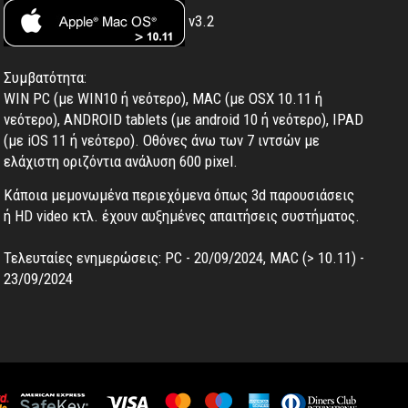
v3.2
Συμβατότητα:
WIN PC (με WIN10 ή νεότερο), MAC (με OSX 10.11 ή
νεότερο), ANDROID tablets (με android 10 ή νεότερο), IPAD
(με iOS 11 ή νεότερο). Oθόνες άνω των 7 ιντσών με
ελάχιστη οριζόντια ανάλυση 600 pixel.
Κάποια μεμονωμένα περιεχόμενα όπως 3d παρουσιάσεις
ή HD video κτλ. έχουν αυξημένες απαιτήσεις συστήματος.
Τελευταίες ενημερώσεις: PC - 20/09/2024, MAC (> 10.11) -
23/09/2024