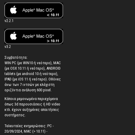
v2.2.1
v3.2
Συμβατότητα:
WIN PC (με WIN10 ή νεότερο), MAC
(με OSX 10.11 ή νεότερο), ANDROID
tablets (με android 10 ή νεότερο),
IPAD (με iOS 11 ή νεότερο). Oθόνες
άνω των 7 ιντσών με ελάχιστη
οριζόντια ανάλυση 600 pixel.
Κάποια μεμονωμένα περιεχόμενα
όπως 3d παρουσιάσεις ή HD video
κτλ. έχουν αυξημένες απαιτήσεις
συστήματος.
Τελευταίες ενημερώσεις: PC -
20/09/2024, MAC (> 10.11) -