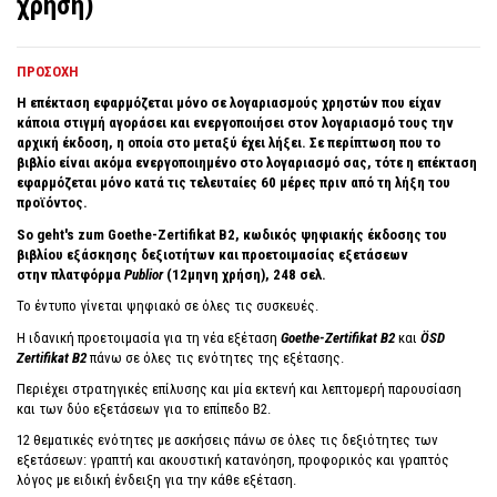
χρήση)
ΠΡΟΣΟΧΗ
Η επέκταση εφαρμόζεται μόνο σε λογαριασμούς χρηστών που είχαν
κάποια στιγμή αγοράσει και ενεργοποιήσει στον λογαριασμό τους την
αρχική έκδοση, η οποία στο μεταξύ έχει λήξει. Σε περίπτωση που το
βιβλίο είναι ακόμα ενεργοποιημένο στο λογαριασμό σας, τότε η επέκταση
εφαρμόζεται μόνο κατά τις τελευταίες 60 μέρες πριν από τη λήξη του
προϊόντος.
So geht's zum Goethe-Zertifikat B2, κωδικός ψηφιακής έκδοσης του
βιβλίου εξάσκησης δεξιοτήτων και προετοιμασίας εξετάσεων
στην
πλατφόρμα
Publior
(12μηνη χρήση),
248 σελ.
Το έντυπο γίνεται ψηφιακό σε όλες τις συσκευές.
Η ιδανική προετοιμασία για τη νέα εξέταση
Goethe-Zertifikat B2
και
ÖSD
Zertifikat B2
πάνω σε όλες τις ενότητες της εξέτασης.
Περιέχει στρατηγικές επίλυσης και μία εκτενή και λεπτομερή παρουσίαση
και των δύο εξετάσεων για το επίπεδο Β2.
12 θεματικές ενότητες με ασκήσεις πάνω σε όλες τις δεξιότητες των
εξετάσεων: γραπτή και ακουστική κατανόηση, προφορικός και γραπτός
λόγος με ειδική ένδειξη για την κάθε εξέταση.