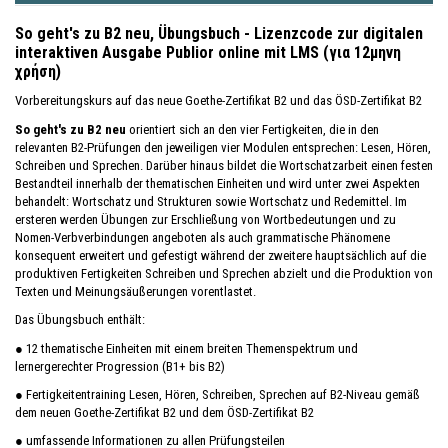
So geht's zu B2 neu, Übungsbuch - Lizenzcode zur digitalen
interaktiven Ausgabe Publior online mit LMS (για 12μηνη
χρήση)
Vorbereitungskurs auf das neue Goethe-Zertifikat B2 und das ÖSD-Zertifikat B2
So geht's zu B2 neu
orientiert sich an den vier Fertigkeiten, die in den
relevanten B2-Prüfungen den jeweiligen vier Modulen entsprechen: Lesen, Hören,
Schreiben und Sprechen. Darüber hinaus bildet die Wortschatzarbeit einen festen
Bestandteil innerhalb der thematischen Einheiten und wird unter zwei Aspekten
behandelt: Wortschatz und Strukturen sowie Wortschatz und Redemittel. Im
ersteren werden Übungen zur Erschließung von Wortbedeutungen und zu
Nomen-Verbverbindungen angeboten als auch grammatische Phänomene
konsequent erweitert und gefestigt während der zweitere hauptsächlich auf die
produktiven Fertigkeiten Schreiben und Sprechen abzielt und die Produktion von
Texten und Meinungsäußerungen vorentlastet.
Das Übungsbuch enthält:
● 12 thematische Einheiten mit einem breiten Themenspektrum und
lernergerechter Progression (B1+ bis B2)
● Fertigkeitentraining Lesen, Hören, Schreiben, Sprechen auf B2-Niveau gemäß
dem neuen Goethe-Zertifikat B2 und dem ÖSD-Zertifikat B2
● umfassende Informationen zu allen Prüfungsteilen