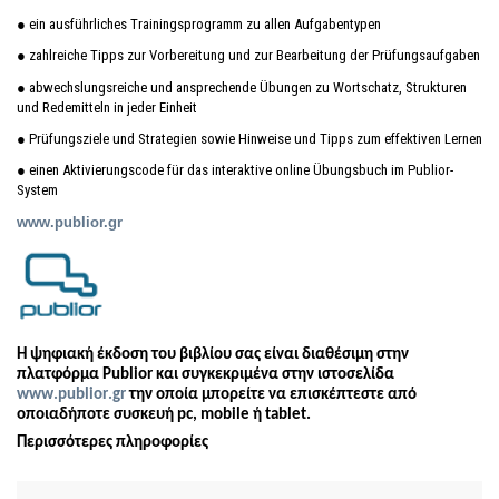
● ein ausführliches Trainingsprogramm zu allen Aufgabentypen
● zahlreiche Tipps zur Vorbereitung und zur Bearbeitung der Prüfungsaufgaben
● abwechslungsreiche und ansprechende Übungen zu Wortschatz, Strukturen
und Redemitteln in jeder Einheit
● Prüfungsziele und Strategien sowie Hinweise und Tipps zum effektiven Lernen
● einen Aktivierungscode für das interaktive online Übungsbuch im Publior-
System
www.pu
bli
or.gr
H ψη
φια
κή έκδοση του
βιβλίου σας είναι διαθέσιμη στην
πλατφόρμα Publior και συγκεκριμένα στην ιστοσελίδα
www
.
publior
.
gr
την οποία μπορείτε να επισκέπτεστε από
οποιαδήποτε συσκευή
pc
,
mobile
ή
tablet
.
Περισσότερες πληροφορίες