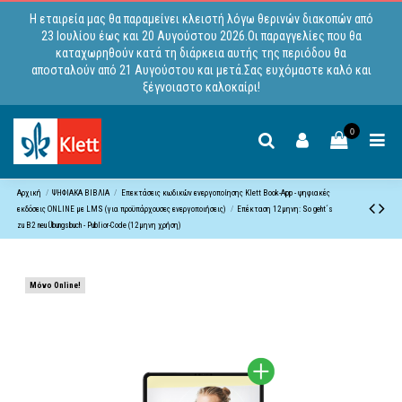
Η εταιρεία μας θα παραμείνει κλειστή λόγω θερινών διακοπών από
23 Ιουλίου έως και 20 Αυγούστου 2026.Οι παραγγελίες που θα
καταχωρηθούν κατά τη διάρκεια αυτής της περιόδου θα
αποσταλούν από 21 Αυγούστου και μετά.Σας ευχόμαστε καλό και
ξέγνοιαστο καλοκαίρι!
0
Αρχική
ΨΗΦΙΑΚΑ ΒΙΒΛΙΑ
Επεκτάσεις κωδικών ενεργοποίησης Klett Book-App - ψηφιακές
εκδόσεις ONLINE με LMS (για προϋπάρχουσες ενεργοποιήσεις)
Επέκταση 12μηνη: So geht´s
zu B2 neu Übungsbuch - Publior-Code (12μηνη χρήση)
Μόνο Online!