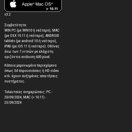
v3.2
Συμβατότητα:
WIN PC (με WIN10 ή νεότερο), MAC
(με OSX 10.11 ή νεότερο), ANDROID
tablets (με android 10 ή νεότερο),
IPAD (με iOS 11 ή νεότερο). Oθόνες
άνω των 7 ιντσών με ελάχιστη
οριζόντια ανάλυση 600 pixel.
Κάποια μεμονωμένα περιεχόμενα
όπως 3d παρουσιάσεις ή HD video
κτλ. έχουν αυξημένες απαιτήσεις
συστήματος.
Τελευταίες ενημερώσεις: PC -
20/09/2024, MAC (> 10.11) -
23/09/2024