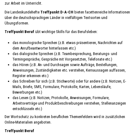
zur Arbeit im Unterricht.
Die Landeskundehefte
Treffpunkt D-A-CH
bieten facettenreiche Informationen
über die deutschsprachigen Länder in vielfältigen Textsorten und
Übungsformen.
Treffpunkt Beruf
übt wichtige Skills für das Berufsleben:
das monologische Sprechen (z.B. etwas präsentieren, Nachrichten auf
dem Anrufbeantworter hinterlassen etc.)
das dialogische Sprechen (z.B. Teambesprechung, Beratungs- und
Termingespräche, Gespräche mit Vorgesetzten, Telefonate etc.)
das Hören (z.B. An- und Durchsagen sowie Aufträge, Bestellungen,
Anweisungen, Zuständigkeiten etc. verstehen, Kernaussagen auffassen,
Register erkennen etc.)
das Schreiben für sich (z.B. Stichworte) oder für andere (z.B. Notizen, E-
Mails, Briefe, SMS, Formulare, Protokolle, Karten, Lebensläufe,
Bewerbungen etc.)
das Lesen (z.B. Notizen, Protokolle, Anweisungen, Formulare,
Arbeitsverträge und Produktbeschreibungen verstehen, Stellenanzeigen
entschlüsseln etc.)
Der Wortschatz zu konkreten beruflichen Themenfeldern wird in zusätzlichen
Online-Materialien angeboten.
Treffpunkt Beruf