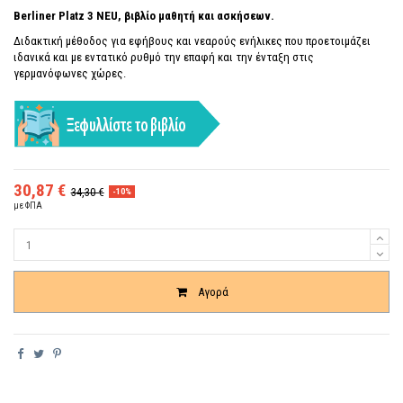
Berliner Platz 3 NEU, βιβλίο μαθητή και ασκήσεων.
Διδακτική μέθοδος για εφήβους και νεαρούς ενήλικες που προετοιμάζει
ιδανικά και με εντατικό ρυθμό την επαφή και την ένταξη στις
γερμανόφωνες χώρες.
30,87 €
34,30 €
-10%
με ΦΠΑ
Ποσότητα
Αγορά