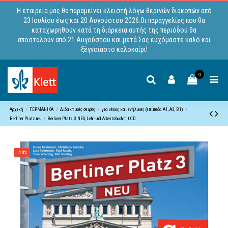
Η εταιρεία μας θα παραμείνει κλειστή λόγω θερινών διακοπών από
23 Ιουλίου έως και 20 Αυγούστου 2026.Οι παραγγελίες που θα
καταχωρηθούν κατά τη διάρκεια αυτής της περιόδου θα
αποσταλούν από 21 Αυγούστου και μετά.Σας ευχόμαστε καλό και
ξέγνοιαστο καλοκαίρι!
0
Αρχική
ΓΕΡΜΑΝΙΚΑ
Διδακτικές σειρές
για νέους και ενήλικες (επίπεδα A1, Α2, B1)
Berliner Platz neu
Berliner Platz 3 NEU, Lehr- und Arbeitsbuch mit CD
-10%