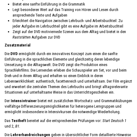
Bietet eine sanfte Einführung in die Grammatik
Legt besonderen Wert auf das Training von Hören und Lesen durch
ansprechende Texte und Aufgaben
Erleichtert die Navigation zwischen Lehrbuch- und Arbeitsbuchteil: Zu
jeder Aufgabe im Lehrbuchteil gibt es eine Aufgabe im Arbeitsbuchteil
Zeigt auf der DVD motiviernede Szenen aus dem Alltag und bietet in den
Raststätten
Aufgaben zur DVD
Zusatzmaterial
Die
DVD
ermöglicht durch ein innovatives Konzept zum einen die sanfte
Einführung in die sprachlichen Elemente und gleichzeitig deren lebendige
Umsetzung in die Alltagswelt. Die DVD zeigt die Produktion eines
Sprachlehrfilms. Die Lernenden erleben die Schauspieler am Set, vor und beim
Dreh und in ihrem Alltag und erhalten so einen Einblick in deren
Lebenswirklichkeit: authentisch, facettenreich und unterhaltsam. Der Film ergänzt
und erweitert die zentralen Themen des Lehrbuchs und bringt alltagsrelevante
Situationen auf unterhaltsame Weise in das Unterrichtsgeschehen ein.
Der
Intensivtrainer
bietet mit zusätzlichen Wortschatz- und Grammatikübungen
vielfältige Differenzierungsmöglichkeiten für heterogene Lerngruppen und
ermöglicht insbesondere in Intensivkursen die notwendige Wiederholung.
Das
Testheft
bereitet auf die entsprechenden Prüfungen vor:
Start Deutsch 1
und 2,
B1.
Die
Lehrerhandreichungen
geben in übersichtlicher Form detaillierte Hinweise