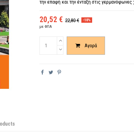
την επαφή και την ένταξη στις γερμανόφωνες
20,52 €
22,80 €
-10%
με ΦΠΑ
Ποσότητα
Αγορά
roducts