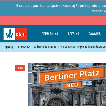
Η εταιρεία μας θα παραμείνει κλειστή λόγω θερινών διακ
αποσταλο
ΓΕΡΜΑΝΙΚΑ
ΑΓΓΛΙΚΑ
ΓΑΛΛΙΚΑ
Αρχική
ΓΕΡΜΑΝΙΚΑ
Διδακτικές σειρές
για νέους και ενήλικες (επίπεδα A1, Α2
-10%