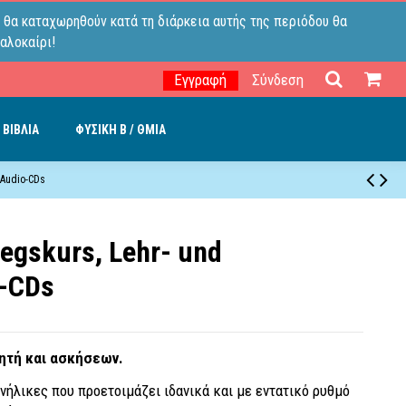
 θα καταχωρηθούν κατά τη διάρκεια αυτής της περιόδου θα
αλοκαίρι!
Εγγραφή
Σύνδεση
 ΒΙΒΛΙΑ
ΦΥΣΙΚΗ B / ΘΜΙΑ
2 Audio-CDs
iegskurs, Lehr- und
o-CDs
αθητή και ασκήσεων.
νήλικες που προετοιμάζει ιδανικά και με εντατικό ρυθμό