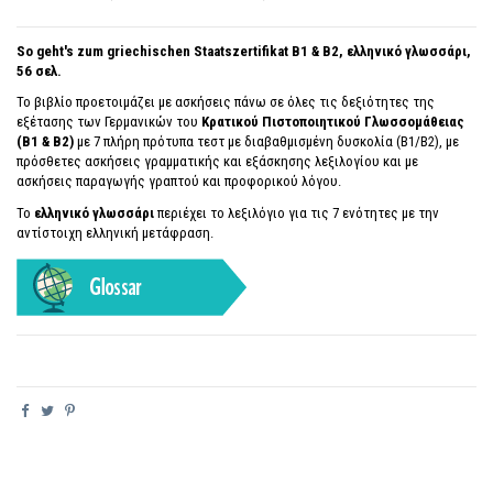
So geht's zum griechischen Staatszertifikat B1 & B2, ελληνικό γλωσσάρι,
56 σελ.
Το βιβλίο προετοιμάζει με ασκήσεις πάνω σε όλες τις δεξιότητες της
εξέτασης των Γερμανικών του
Κρατικού Πιστοποιητικού Γλωσσομάθειας
(Β1 & Β2)
με 7 πλήρη πρότυπα τεστ με διαβαθμισμένη δυσκολία (B1/Β2), με
πρόσθετες ασκήσεις γραμματικής και εξάσκησης λεξιλογίου και με
ασκήσεις παραγωγής γραπτού και προφορικού λόγου.
Το
ελληνικό γλωσσάρι
περιέχει το λεξιλόγιο για τις 7 ενότητες με την
αντίστοιχη ελληνική μετάφραση.