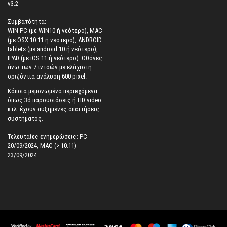
v3.2
Συμβατότητα:
WIN PC (με WIN10 ή νεότερο), MAC
(με OSX 10.11 ή νεότερο), ANDROID
tablets (με android 10 ή νεότερο),
IPAD (με iOS 11 ή νεότερο). Oθόνες
άνω των 7 ιντσών με ελάχιστη
οριζόντια ανάλυση 600 pixel.
Κάποια μεμονωμένα περιεχόμενα
όπως 3d παρουσιάσεις ή HD video
κτλ. έχουν αυξημένες απαιτήσεις
συστήματος.
Τελευταίες ενημερώσεις: PC -
20/09/2024, MAC (> 10.11) -
23/09/2024