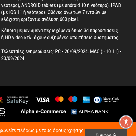
νεότερο), ANDROID tablets (με android 10 ή νεότερο), IPAD
(με iOS 11 ή νεότερο). Oθόνες άνω των 7 ιντσών με
ελάχιστη οριζόντια ανάλυση 600 pixel.
Κάποια μεμονωμένα περιεχόμενα όπως 3d παρουσιάσεις
ή HD video κτλ. έχουν αυξημένες απαιτήσεις συστήματος.
Τελευταίες ενημερώσεις: PC - 20/09/2024, MAC (> 10.11) -
23/09/2024
υμφωνείτε πλήρως με τους όρους χρήσης
Συμφωνώ