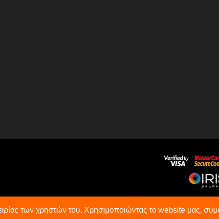
πειρίας των χρηστών του. Χρησιμοποιώντας το website μας, σ