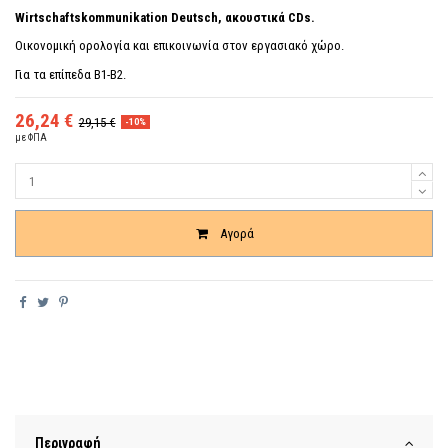
Wirtschaftskommunikation Deutsch, ακουστικά CDs.
Οικονομική ορολογία και επικοινωνία στον εργασιακό χώρο.
Για τα επίπεδα Β1-Β2.
26,24 €
29,15 €
-10%
με ΦΠΑ
Ποσότητα
Αγορά
Περιγραφή