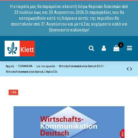
Η εταιρεία μας θα παραμείνει κλειστή λόγω θερινών διακοπών από
23 Ιουλίου έως και 20 Αυγούστου 2026.Οι παραγγελίες που θα
καταχωρηθούν κατά τη διάρκεια αυτής της περιόδου θα
αποσταλούν από 21 Αυγούστου και μετά.Σας ευχόμαστε καλό και
ξέγνοιαστο καλοκαίρι!
0
Αρχική
ΓΕΡΜΑΝΙΚΑ
για την εργασία
Wirtschaftskommunikation Deutsch B2-C1
Wirtschaftskommunikation Deutsch, 2 Audio-CDs
-10%