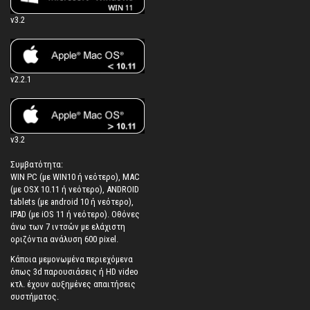
v3.2
v2.2.1
v3.2
Συμβατότητα:
WIN PC (με WIN10 ή νεότερο), MAC
(με OSX 10.11 ή νεότερο), ANDROID
tablets (με android 10 ή νεότερο),
IPAD (με iOS 11 ή νεότερο). Oθόνες
άνω των 7 ιντσών με ελάχιστη
οριζόντια ανάλυση 600 pixel.
Κάποια μεμονωμένα περιεχόμενα
όπως 3d παρουσιάσεις ή HD video
κτλ. έχουν αυξημένες απαιτήσεις
συστήματος.