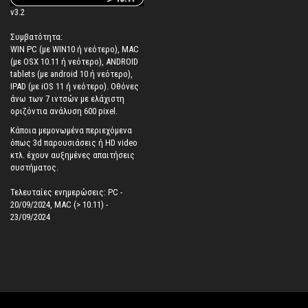
v3.2
Συμβατότητα:
WIN PC (με WIN10 ή νεότερο), MAC
(με OSX 10.11 ή νεότερο), ANDROID
tablets (με android 10 ή νεότερο),
IPAD (με iOS 11 ή νεότερο). Oθόνες
άνω των 7 ιντσών με ελάχιστη
οριζόντια ανάλυση 600 pixel.
Κάποια μεμονωμένα περιεχόμενα
όπως 3d παρουσιάσεις ή HD video
κτλ. έχουν αυξημένες απαιτήσεις
συστήματος.
Τελευταίες ενημερώσεις: PC -
20/09/2024, MAC (> 10.11) -
23/09/2024