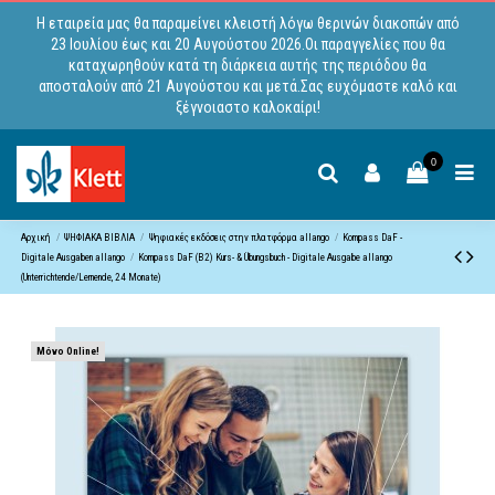
Η εταιρεία μας θα παραμείνει κλειστή λόγω θερινών διακοπών από
23 Ιουλίου έως και 20 Αυγούστου 2026.Οι παραγγελίες που θα
καταχωρηθούν κατά τη διάρκεια αυτής της περιόδου θα
αποσταλούν από 21 Αυγούστου και μετά.Σας ευχόμαστε καλό και
ξέγνοιαστο καλοκαίρι!
0
Αρχική
ΨΗΦΙΑΚΑ ΒΙΒΛΙΑ
Ψηφιακές εκδόσεις στην πλατφόρμα allango
Kompass DaF -
Digitale Ausgaben allango
Kompass DaF (B2) Kurs- & Übungsbuch - Digitale Ausgabe allango
(Unterrichtende/Lernende, 24 Monate)
Μόνο Online!