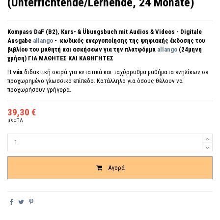
(Unterrichtende/Lernende, 24 Monate)
Kompass DaF (B2),
Kurs- & Übungsbuch mit Audios & Videos - Digitale
Ausgabe
allango
- κωδικός ενεργοποίησης της ψηφιακής έκδοσης του
βιβλίου του μαθητή και ασκήσεων για την πλατφόρμα
allango
(24μηνη
χρήση) ΓΙΑ ΜΑΘΗΤΕΣ ΚΑΙ ΚΑΘΗΓΗΤΕΣ
Η
νέα
διδακτική σειρά για εντατικά και ταχύρρυθμα μαθήματα ενηλίκων σε
προχωρημένο γλωσσικό επίπεδο. Κατάλληλο για όσους θέλουν να
προχωρήσουν γρήγορα.
39,30 €
με ΦΠΑ
Ποσότητα
Αγορά