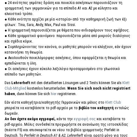
● 24 ενότητες γεμάτες δράση και ποικιλία ασκήσεων παρουσιάζουν τη
γραμματική των γερμανικών για τα επίπεδα Α1 και Α2 με εύληπτο και
ελκυστικό τρόπο.
● Κάθε ενότητα αρχίζει με μία «ιστορία» από την καθημερινή ζωή των έξι
φίλων: Tina, Sara, Andy, Max, Paul και Sissi.
● Η γραμματική παρουσιάζεται με θέματα που ενδιαφέρουν τους εφήβους.
● Κάθε γραμματικό φαινόμενο παρουσιάζεται μέσα από μικρούς διαλόγους
και σχέδια κόμικ.
● Συμπληρώνοντας τον κανόνα, οι μαθητές μπορούν να ελέγξουν, εάν έχουν
κατανοήσει τη θεωρία.
● Ακολουθούν ποικιλόμορφες ασκήσεις, όπου εφαρμόζεται η θεωρία και
εμπεδώνεται η ύλη.
● Οι ασκήσεις έχουν εύκολο λεξιλόγιο προσαρμοσμένο στο γλωσσικό
επίπεδο των μαθητών.
Das
Lehrerheft
mit den detaillierten Lösungen und 2 Tests können Sie als
Klett
Club-Mitglied
kostenlos herunterladen.
Wenn Sie sich noch nicht registriert
haben
, dann können Sie sich
hier
registrieren.
Εάν είστε καθηγήτρια/καθηγητής Γερμανικών και μέλος στο
Klett Club
μπορείτε να κατεβάσετε το pdf-αρχείο με το
βιβλίο του καθηγητή
εντελώς
δωρεάν.
Αν δεν έχετε ακόμα εγγραφεί,
κάντε την
εγγραφή σας
και κατεβάστε το
pdf-αρχείο. Μόλις συνδεθείτε προχωρήστε σε ανανέωση της ιστοσελίδας
(πιέστε F5) και επισκεφτείτε εκ νέου τα βιβλία γραμματικής Perfekt in
Deutsch. Το
Perfekt in Deutsch
A1 & A2
,
Lehrerheft
είναι ορατό μόνο για τους