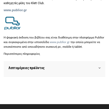
καθηγητές-μέλη του Klett Club
.
www.pu
bli
or.gr
H ψη
φια
κή έκδοση του
βιβλίου σας είναι διαθέσιμη στην πλατφόρμα Publior
και συγκεκριμένα στην ιστοσελίδα
www
.
publior
.
gr
την οποία μπορείτε να
επισκέπτεστε από οποιαδήποτε συσκευή
pc
,
mobile
ή
tablet
.
Περισσότερες πληροφορίες
Λεπτομέρειες προϊόντος