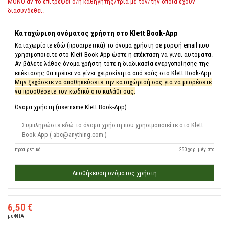
ΜΟΝΟ αν το επιτρέψει ο/η καθηγητής/τρια με τον/την οποία έχουν
διασυνδεθεί.
Καταχώριση ονόματος χρήστη στο Klett Book-App
Καταχωρίστε εδώ (προαιρετικά) το όνομα χρήστη σε μορφή email που
χρησιμοποιείτε στο Klett Book-App ώστε η επέκταση να γίνει αυτόματα.
Αν βάλετε λάθος όνομα χρήστη τότε η διαδικασία ενεργοποίησης της
επέκτασης θα πρέπει να γίνει χειροκίνητα από εσάς στο Klett Book-App.
Μην ξεχάσετε να αποθηκεύσετε την καταχώρισή σας για να μπορέσετε
να προσθέσετε τον κωδικό στο καλάθι σας.
Όνομα χρήστη (username Klett Book-App)
προαιρετικό
250 χαρ. μέγιστο
Αποθήκευση ονόματος χρήστη
6,50 €
με ΦΠΑ