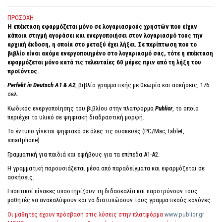
ΠΡΟΣΟΧΗ
Η επέκταση εφαρμόζεται μόνο σε λογαριασμούς χρηστών που είχαν
κάποια στιγμή αγοράσει και ενεργοποιήσει στον λογαριασμό τους την
αρχική έκδοση, η οποία στο μεταξύ έχει λήξει. Σε περίπτωση που το
βιβλίο είναι ακόμα ενεργοποιημένο στο λογαριασμό σας, τότε η επέκταση
εφαρμόζεται μόνο κατά τις τελευταίες 60 μέρες πριν από τη λήξη του
προϊόντος.
Perfekt in Deutsch A1 & A2
, βιβλίο γραμματικής με θεωρία και ασκήσεις, 176
σελ.
Κωδικός ενεργοποίησης του βιβλίου στην πλατφόρμα
Publior
, το οποίο
περιέχει το υλικό σε ψηφιακή διαδραστική μορφή.
Το έντυπο γίνεται ψηφιακό σε όλες τις συσκευές (PC/Mac, tablet,
smartphone).
Γραμματική για παιδιά και εφήβους για τα επίπεδα Α1-Α2.
Η γραμματική παρουσιάζεται μέσα από παραδείγματα και εφαρμόζεται σε
ασκήσεις.
Εποπτικοί πίνακες υποστηρίζουν τη διδασκαλία και παροτρύνουν τους
μαθητές να ανακαλύψουν και να διατυπώσουν τους γραμματικούς κανόνες.
Οι μαθητές έχουν πρόσβαση στις λύσεις στην πλατφόρμα
www.publior.gr