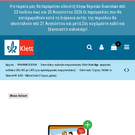
Η εταιρεία μας θα παραμείνει κλειστή λόγω θερινών διακοπών από
23 Ιουλίου έως και 20 Αυγούστου 2026.Οι παραγγελίες που θα
καταχωρηθούν κατά τη διάρκεια αυτής της περιόδου θα
αποσταλούν από 21 Αυγούστου και μετά.Σας ευχόμαστε καλό και
ξέγνοιαστο καλοκαίρι!
0
Αρχική
ΨΗΦΙΑΚΑ ΒΙΒΛΙΑ
Επεκτάσεις κωδικών ενεργοποίησης Klett Book-App - ψηφιακές
εκδόσεις ONLINE με LMS (για προϋπάρχουσες ενεργοποιήσεις)
Επέκταση 12μηνη: Perfekt in
Deutsch A1 & A2 - Publior-Code (12μηνη χρήση)
Μόνο Online!