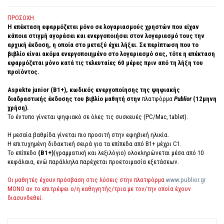
ΠΡΟΣΟΧΗ
Η επέκταση εφαρμόζεται μόνο σε λογαριασμούς χρηστών που είχαν
κάποια στιγμή αγοράσει και ενεργοποιήσει στον λογαριασμό τους την
αρχική έκδοση, η οποία στο μεταξύ έχει λήξει. Σε περίπτωση που το
βιβλίο είναι ακόμα ενεργοποιημένο στο λογαριασμό σας, τότε η επέκταση
εφαρμόζεται μόνο κατά τις τελευταίες 60 μέρες πριν από τη λήξη του
προϊόντος.
Aspekte junior (B1+), κωδικός ενεργοποίησης της ψηφιακής
διαδραστικής έκδοσης του βιβλίο μαθητή στην
πλατφόρμα
Publior
(12μηνη
χρήση).
Το έντυπο γίνεται ψηφιακό σε όλες τις συσκευές (PC/Mac, tablet).
Η μεσαία βαθμίδα γίνεται πιο προσιτή στην εφηβική ηλικία.
Η επιτυχημένη διδακτική σειρά για τα επίπεδα από Β1+ μέχρι C1.
To επίπεδο
(B1+)
(γραμματική και λεξιλόγιο) ολοκληρώνεται μέσα από 10
κεφάλαια, ενώ παράλληλα παρέχεται προετοιμασία εξετάσεων.
Οι μαθητές έχουν πρόσβαση στις λύσεις στην πλατφόρμα
www.publior.gr
ΜΟΝΟ αν το επιτρέψει ο/η καθηγητής/τρια με τον/την οποία έχουν
διασυνδεθεί.