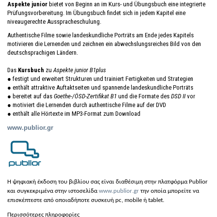
Aspekte junior
bietet von Beginn an im Kurs- und Übungsbuch eine integrierte
Prüfungsvorbereitung. Im Übungsbuch findet sich in jedem Kapitel eine
niveaugerechte Ausspracheschulung.
Authentische Filme sowie landeskundliche Porträts am Ende jedes Kapitels
motivieren die Lernenden und zeichnen ein abwechslungsreiches Bild von den
deutschsprachigen Ländern.
Das
Kursbuch
zu
Aspekte junior B1plus
● festigt und erweitert Strukturen und trainiert Fertigkeiten und Strategien
● enthält attraktive Auftaktseiten und spannende landeskundliche Porträts
● bereitet auf das
Goethe-/ÖSD-Zertifikat B1
und die Formate des
DSD II
vor
● motiviert die Lernenden durch authentische Filme auf der DVD
● enthält alle Hörtexte im MP3-Format zum Download
www.pu
bli
or.gr
H ψη
φια
κή έκδοση του
βιβλίου σας είναι διαθέσιμη στην πλατφόρμα Publior
και συγκεκριμένα στην ιστοσελίδα
www
.
publior
.
gr
την οποία μπορείτε να
επισκέπτεστε από οποιαδήποτε συσκευή
pc
,
mobile
ή
tablet
.
Περισσότερες πληροφορίες