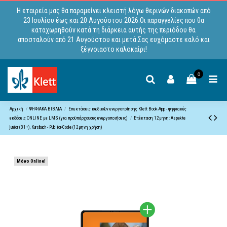
Η εταιρεία μας θα παραμείνει κλειστή λόγω θερινών διακοπών από
23 Ιουλίου έως και 20 Αυγούστου 2026.Οι παραγγελίες που θα
καταχωρηθούν κατά τη διάρκεια αυτής της περιόδου θα
αποσταλούν από 21 Αυγούστου και μετά.Σας ευχόμαστε καλό και
ξέγνοιαστο καλοκαίρι!
0
Αρχική
ΨΗΦΙΑΚΑ ΒΙΒΛΙΑ
Επεκτάσεις κωδικών ενεργοποίησης Klett Book-App - ψηφιακές
εκδόσεις ONLINE με LMS (για προϋπάρχουσες ενεργοποιήσεις)
Επέκταση 12μηνη: Aspekte
junior (B1+), Kursbuch - Publior-Code (12μηνη χρήση)
Μόνο Online!