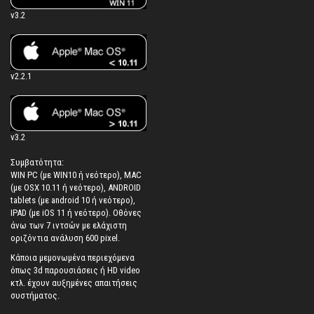
v3.2
v2.2.1
v3.2
Συμβατότητα:
WIN PC (με WIN10 ή νεότερο), MAC
(με OSX 10.11 ή νεότερο), ANDROID
tablets (με android 10 ή νεότερο),
IPAD (με iOS 11 ή νεότερο). Oθόνες
άνω των 7 ιντσών με ελάχιστη
οριζόντια ανάλυση 600 pixel.
Κάποια μεμονωμένα περιεχόμενα
όπως 3d παρουσιάσεις ή HD video
κτλ. έχουν αυξημένες απαιτήσεις
συστήματος.