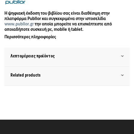
H ψη
φια
κή έκδοση του
βιβλίου σας είναι διαθέσιμη στην
πλατφόρμα Publior και συγκεκριμένα στην ιστοσελίδα
www
.
publior
.
gr
την οποία μπορείτε να επισκέπτεστε από
οποιαδήποτε συσκευή
pc
,
mobile
ή
tablet
.
Περισσότερες πληροφορίες
Λεπτομέρειες προϊόντος
Related products