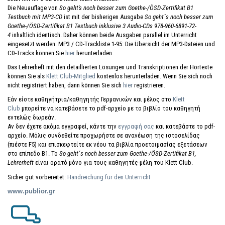
Die Neuauflage von
So geht's noch besser zum Goethe-/ÖSD-Zertifikat B1
Testbuch mit MP3-CD
ist mit der bisherigen Ausgabe
So geht´s noch besser zum
Goethe-/ÖSD-Zertifikat B1 Testbuch inklusive 3 Audio-CDs 978-960-6891-72-
4
inhaltlich identisch. Daher können beide Ausgaben parallel im Unterricht
eingesetzt werden. MP3 / CD-Trackliste 1-95: Die Übersicht der MP3-Dateien und
CD-Tracks können Sie
hier
herunterladen.
Das
Lehrerheft
mit den detaillierten Lösungen und Transkriptionen der Hörtexte
können Sie als
Klett Club-Mitglied
kostenlos herunterladen.
Wenn Sie sich noch
nicht registriert haben
, dann können Sie sich
hier
registrieren.
Εάν είστε καθηγήτρια/καθηγητής Γερμανικών και μέλος στο
Klett
Club
μπορείτε να κατεβάσετε το pdf-αρχείο με το βιβλίο του καθηγητή
εντελώς δωρεάν.
Αν δεν έχετε ακόμα εγγραφεί, κάντε την
εγγραφή σας
και κατεβάστε το pdf-
αρχείο. Μόλις συνδεθείτε προχωρήστε σε ανανέωση της ιστοσελίδας
(πιέστε F5) και επισκεφτείτε εκ νέου τα βιβλία προετοιμασίας εξετάσεων
στο επίπεδο Β1. Το
So geht´s noch besser zum Goethe-/ÖSD-Zertifikat B1,
Lehrerheft
είναι ορατό μόνο για τους καθηγητές-μέλη του Klett Club.
Sicher gut vorbereitet:
Handreichung für den Unterricht
www.pu
bli
or.gr