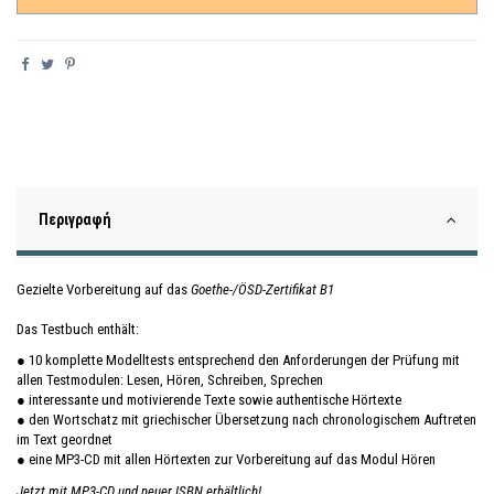
Περιγραφή
Gezielte Vorbereitung auf das
Goethe-/ÖSD-Zertifikat B1
Das Testbuch enthält:
● 10 komplette Modelltests entsprechend den Anforderungen der Prüfung mit
allen Testmodulen: Lesen, Hören, Schreiben, Sprechen
● interessante und motivierende Texte sowie authentische Hörtexte
● den Wortschatz mit griechischer Übersetzung nach chronologischem Auftreten
im Text geordnet
● eine MP3-CD mit allen Hörtexten zur Vorbereitung auf das Modul Hören
Jetzt mit MP3-CD und neuer ISBN erhältlich!