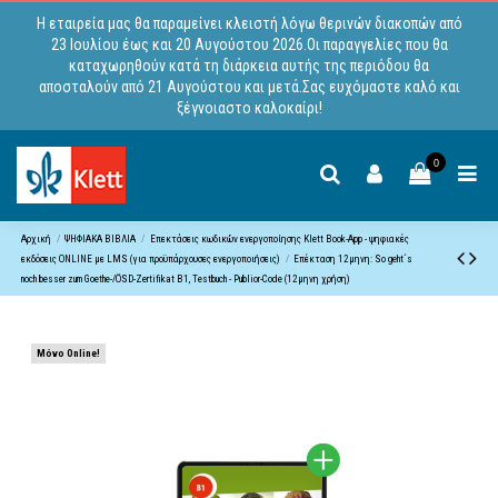
Η εταιρεία μας θα παραμείνει κλειστή λόγω θερινών διακοπών από
23 Ιουλίου έως και 20 Αυγούστου 2026.Οι παραγγελίες που θα
καταχωρηθούν κατά τη διάρκεια αυτής της περιόδου θα
αποσταλούν από 21 Αυγούστου και μετά.Σας ευχόμαστε καλό και
ξέγνοιαστο καλοκαίρι!
0
Αρχική
ΨΗΦΙΑΚΑ ΒΙΒΛΙΑ
Επεκτάσεις κωδικών ενεργοποίησης Klett Book-App - ψηφιακές
εκδόσεις ONLINE με LMS (για προϋπάρχουσες ενεργοποιήσεις)
Επέκταση 12μηνη: So geht´s
noch besser zum Goethe-/ÖSD-Zertifikat B1, Testbuch - Publior-Code (12μηνη χρήση)
Μόνο Online!