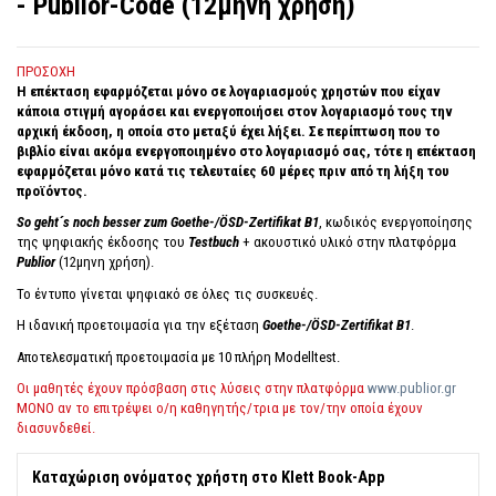
- Publior-Code (12μηνη χρήση)
ΠΡΟΣΟΧΗ
Η επέκταση εφαρμόζεται μόνο σε λογαριασμούς χρηστών που είχαν
κάποια στιγμή αγοράσει και ενεργοποιήσει στον λογαριασμό τους την
αρχική έκδοση, η οποία στο μεταξύ έχει λήξει. Σε περίπτωση που το
βιβλίο είναι ακόμα ενεργοποιημένο στο λογαριασμό σας, τότε η επέκταση
εφαρμόζεται μόνο κατά τις τελευταίες 60 μέρες πριν από τη λήξη του
προϊόντος.
So geht´s noch besser zum Goethe-/ÖSD-Zertifikat B1
, κωδικός ενεργοποίησης
της ψηφιακής έκδοσης του
Testbuch
+ ακουστικό υλικό στην πλατφόρμα
Publior
(12μηνη χρήση).
Το έντυπο γίνεται ψηφιακό σε όλες τις συσκευές.
Η ιδανική προετοιμασία για την εξέταση
Goethe-/ÖSD-Zertifikat B1
.
Aποτελεσματική προετοιμασία με 10 πλήρη Μodelltest.
Οι μαθητές έχουν πρόσβαση στις λύσεις στην πλατφόρμα
www.publior.gr
ΜΟΝΟ αν το επιτρέψει ο/η καθηγητής/τρια με τον/την οποία έχουν
διασυνδεθεί.
Καταχώριση ονόματος χρήστη στο Klett Book-App