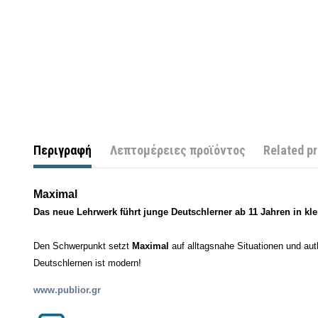
Περιγραφή
Λεπτομέρειες προϊόντος
Related p
Maximal
Das neue Lehrwerk führt junge Deutschlerner ab 11 Jahren in kle
Den Schwerpunkt setzt
Maximal
auf alltagsnahe Situationen und au
Deutschlernen ist modern!
www.pu
bli
or.gr