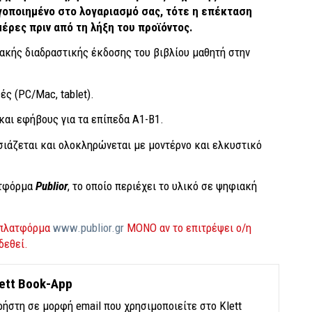
γοποιημένο στο λογαριασμό σας, τότε η επέκταση
μέρες πριν από τη λήξη του προϊόντος.
κής διαδραστικής έκδοσης του βιβλίου μαθητή στην
ές (PC/Mac, tablet).
 και εφήβους για τα επίπεδα Α1-Β1.
σιάζεται και ολοκληρώνεται με μοντέρνο και ελκυστικό
ατφόρμα
Publior
, το οποίο περιέχει το υλικό σε ψηφιακή
ν πλατφόρμα
www.publior.gr
ΜΟΝΟ αν το επιτρέψει ο/η
δεθεί.
ett Book-App
ήστη σε μορφή email που χρησιμοποιείτε στο Klett