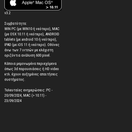
v3.2
Συμβατότητα:
WIN PC (με WIN10 ή νεότερο), MAC
(με OSX 10.11 ή νεότερο), ANDROID
tablets (με android 10 ή νεότερο),
IPAD (με iOS 11 ή νεότερο). Oθόνες
άνω των 7 ιντσών με ελάχιστη
οριζόντια ανάλυση 600 pixel.
Κάποια μεμονωμένα περιεχόμενα
όπως 3d παρουσιάσεις ή HD video
κτλ. έχουν αυξημένες απαιτήσεις
συστήματος.
Τελευταίες ενημερώσεις: PC -
20/09/2024, MAC (> 10.11) -
23/09/2024