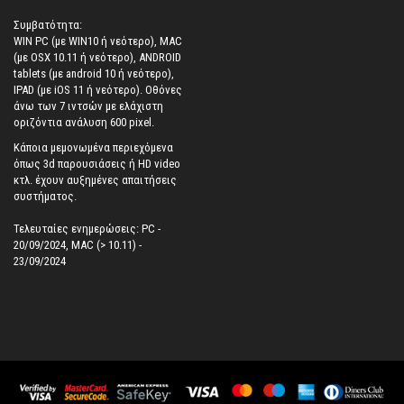
Συμβατότητα:
WIN PC (με WIN10 ή νεότερο), MAC
(με OSX 10.11 ή νεότερο), ANDROID
tablets (με android 10 ή νεότερο),
IPAD (με iOS 11 ή νεότερο). Oθόνες
άνω των 7 ιντσών με ελάχιστη
οριζόντια ανάλυση 600 pixel.
Κάποια μεμονωμένα περιεχόμενα
όπως 3d παρουσιάσεις ή HD video
κτλ. έχουν αυξημένες απαιτήσεις
συστήματος.
Τελευταίες ενημερώσεις: PC -
20/09/2024, MAC (> 10.11) -
23/09/2024