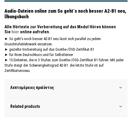
Audio-Dateien online zum So geht´s noch besser A2-B1 neu,
Übungsbuch
Alle Hörtexte zur Vorbereitung auf das Modul Hören können
Sie
hier
online aufrufen.
► So geht’s noch besser A2-B1 neu lässt sich parallel zu jedem
Grundstufenlehrwerk einsetzen.
► gezielte Vorbereitung auf das Goethe-/ÖSD-Zertifikat B1
► für Ihren Deutschkurs und für Selbstlerner
► 15 Einheiten, die in 3 Stufen zum Goethe-/ÖSD-Zertifikat B1 führen: Mit jeder
Stufe steigt der Schwierigkeitsgrad A2-B1: die letzte Stufe ist auf
Zertifikatsniveau
Λεπτομέρειες προϊόντος
Related products