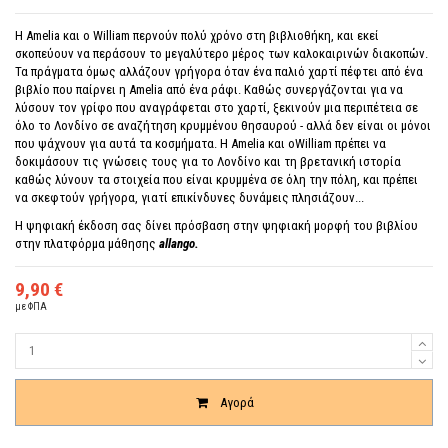
Η Amelia και ο William περνούν πολύ χρόνο στη βιβλιοθήκη, και εκεί
σκοπεύουν να περάσουν το μεγαλύτερο μέρος των καλοκαιρινών διακοπών.
Τα πράγματα όμως αλλάζουν γρήγορα όταν ένα παλιό χαρτί πέφτει από ένα
βιβλίο που παίρνει η Amelia από ένα ράφι. Καθώς συνεργάζονται για να
λύσουν τον γρίφο που αναγράφεται στο χαρτί, ξεκινούν μια περιπέτεια σε
όλο το Λονδίνο σε αναζήτηση κρυμμένου θησαυρού - αλλά δεν είναι οι μόνοι
που ψάχνουν για αυτά τα κοσμήματα. Η Amelia και οWilliam πρέπει να
δοκιμάσουν τις γνώσεις τους για το Λονδίνο και τη βρετανική ιστορία
καθώς λύνουν τα στοιχεία που είναι κρυμμένα σε όλη την πόλη, και πρέπει
να σκεφτούν γρήγορα, γιατί επικίνδυνες δυνάμεις πλησιάζουν...
Η ψηφιακή έκδοση σας δίνει πρόσβαση στην ψηφιακή μορφή του βιβλίου
στην πλατφόρμα μάθησης
allango.
9,90 €
με ΦΠΑ
Ποσότητα
Αγορά