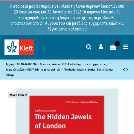
Η εταιρεία μας θα παραμείνει κλειστή λόγω θερινών διακοπών από
23 Ιουλίου έως και 20 Αυγούστου 2026.Οι παραγγελίες που θα
καταχωρηθούν κατά τη διάρκεια αυτής της περιόδου θα
αποσταλούν από 21 Αυγούστου και μετά.Σας ευχόμαστε καλό και
ξέγνοιαστο καλοκαίρι!
0
Αρχική
ΨΗΦΙΑΚΑ ΒΙΒΛΙΑ
Ψηφιακές εκδόσεις DELTA Publishing στην πλατφόρμα allango
Ψηφιακές εκδόσεις DELTA Publishing για μαθητές
The Hidden Jewels of London - Digital Edition
allango
Μόνο Online!