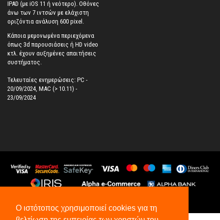
IPAD (με iOS 11 ή νεότερο). Oθόνες
άνω των 7 ιντσών με ελάχιστη
οριζόντια ανάλυση 600 pixel.
Κάποια μεμονωμένα περιεχόμενα
όπως 3d παρουσιάσεις ή HD video
κτλ. έχουν αυξημένες απαιτήσεις
συστήματος.
Τελευταίες ενημερώσεις: PC -
20/09/2024, MAC (> 10.11) -
23/09/2024
©
2026
All Rights Reserved.
Ο ιστότοπος χρησιμοποιεί cookies για τη
βελτίωση της εμπειρίας των χρηστών του.